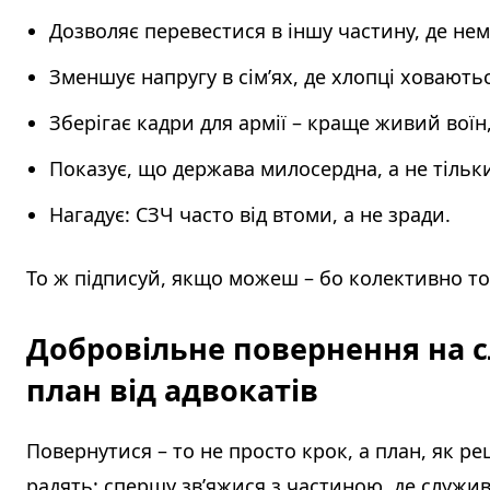
Дозволяє перевестися в іншу частину, де нем
Зменшує напругу в сім’ях, де хлопці ховаютьс
Зберігає кадри для армії – краще живий воїн
Показує, що держава милосердна, а не тільки
Нагадує: СЗЧ часто від втоми, а не зради.
То ж підписуй, якщо можеш – бо колективно то
Добровільне повернення на с
план від адвокатів
Повернутися – то не просто крок, а план, як ре
радять: спершу зв’яжися з частиною, де служи