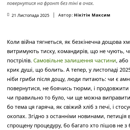
повернутися на фронт без тіні в очах.
Автор:
Нікітін Максим
21 Листопада 2025
Коли війна тягнеться, як безкінечна дощова хм
витримують тиску, командирів, що не чують, чи
пострілів.
Самовільне залишення частини
, або
крик душі, що болить. А тепер, у листопаді 202
ніби гриби після дощу, люди питають: чи є амн
повернутися, не боячись тюрми, і продовжити 
чи правильно то було, чи ще можна виправити.
бо тема ця гаряча, як свіжий хліб з печі, і сто
окопах. Згідно з останніми новинами, петиція 
спрощену процедуру, бо багато хто пішов не з 