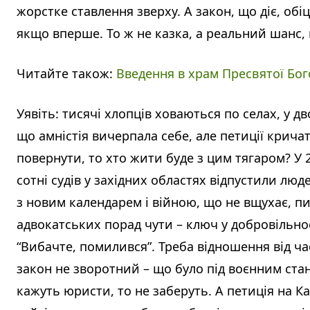
жорстке ставлення зверху. А закон, що діє, обі
якщо вперше. То ж не казка, а реальний шанс, щ
Читайте також:
Введення в храм Пресвятої Бог
Уявіть: тисячі хлопців ховаються по селах, у 
що амністія вичерпала себе, але петиції крича
повернути, то хто жити буде з цим тягаром? У
сотні судів у західних областях відпустили люде
з новим календарем і війною, що не вщухає, пи
адвокатських порад чути – ключ у добровільно
“Вибачте, помилився”. Треба відношення від част
закон не зворотний – що було під воєнним стан
кажуть юристи, то не заберуть. А петиція на Ка