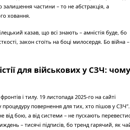
о залишення частини – то не абстракція, а
ого ховання.
ілецький казав, що всі знають – амністія буде, бо
ткості, закон стоїть на боці милосердя. Бо війна –
стії для військових у СЗЧ: чом
 фронтів і тилу. 19 листопада 2025-го на сайті
у процедуру повернення для тих, хто пішов у СЗЧ”.
е від бою, а від системи – не пускають перевестис
день – тисячі підписів, бо тренд гарячий, як ча