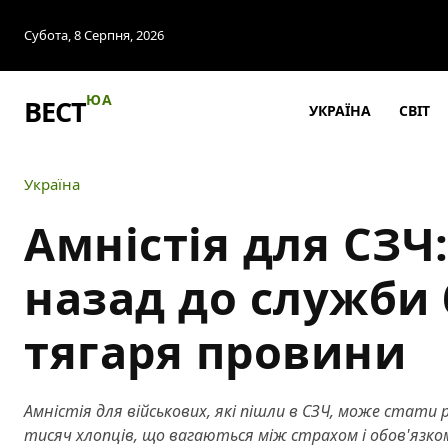
Субота, 8 Серпня, 2026
ЮА
ВЕСТ
УКРАЇНА
СВІТ
Україна
Амністія для СЗЧ
назад до служби 
тягаря провини
Амністія для військових, які пішли в СЗЧ, може стати
тисяч хлопців, що вагаються між страхом і обов'язко