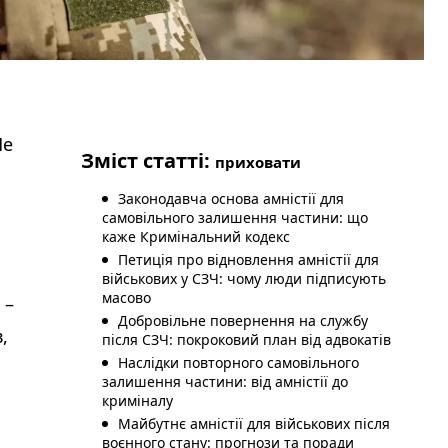
Не
Зміст статті:
приховати
Законодавча основа амністії для
самовільного залишення частини: що
каже Кримінальний кодекс
Петиція про відновлення амністії для
військових у СЗЧ: чому люди підписують
масово
 –
Добровільне повернення на службу
,
після СЗЧ: покроковий план від адвокатів
Наслідки повторного самовільного
залишення частини: від амністії до
криміналу
Майбутнє амністії для військових після
воєнного стану: прогнози та поради