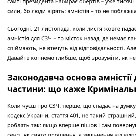
сайті президента набирає обертів – уже тисячі 
сили, бо люди вірять: амністія – то не поблажк
Сьогодні, 21 листопада, коли листя жовте падає
амністія для СЗЧ – то місток назад, де немає лан
спіймають, не втечуть від відповідальності. Ал
Давайте копнемо глибше, щоб зрозуміти, як не
Законодавча основа амністії
частини: що каже Криміналь
Коли чуєш про СЗЧ, перше, що спадає на думку 
кодекс України, стаття 401, не такий страшний,
роблять так: якщо вперше пішов і сам повернувс
сенсі, як свято прощення, а звільнення від ві