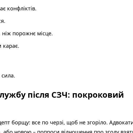
ає конфліктів.
я.
, ніж порожнє місце.
 карає.
 сила.
лужбу після СЗЧ: покроковий
цепт борщу: все по черзі, щоб не згоріло. Адвокат
в, або новою – попроси відношення про згоду взят