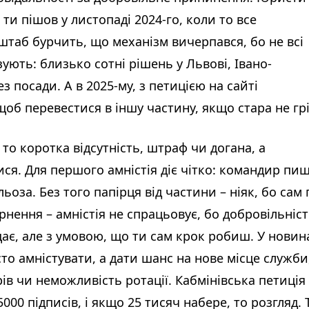
ти пішов у листопаді 2024-го, коли то все
нштаб бурчить, що механізм вичерпався, бо не всі
ують: близько сотні рішень у Львові, Івано-
з посади. А в 2025-му, з петицією на сайті
об перевестися в іншу частину, якщо стара не грі
то коротка відсутність, штраф чи догана, а
ися. Для першого амністія діє чітко: командир пи
льоза. Без того папірця від частини – ніяк, бо сам 
нення – амністія не спрацьовує, бо добровільніс
щає, але з умовою, що ти сам крок робиш. У новин
сто амністувати, а дати шанс на нове місце служби
в чи неможливість ротації. Кабмінівська петиція
00 підписів, і якщо 25 тисяч набере, то розгляд. 