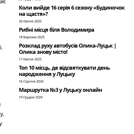
рає
Коли вийде 16 серія 6 сезону «Будиночок
на щастя»?
26 Квітня 2025
Рибні місця біля Володимира
18 Березня 2025
Розклад руху автобусів Олика-Луцьк |
і.
Олика знову місто!
17 Квітня 2025
Топ 10 місць, де відсвяткувати день
народження у Луцьку
16 Серпня 2024
Маршрутка №3 у Луцьку онлайн
19 Грудня 2024
й
у,
у