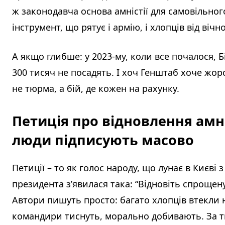
ж законодавча основа амністії для самовільног
інструмент, що рятує і армію, і хлопців від вічн
А якщо глибше: у 2023-му, коли все почалося, Б
300 тисяч не посадять. І хоч Генштаб хоче жорс
не тюрма, а бій, де кожен на рахунку.
Петиція про відновлення амні
люди підписують масово
Петиції – то як голос народу, що лунає в Києві з
президента з’явилася така: “Відновіть спрощен
Автори пишуть просто: багато хлопців втекли н
командири тиснуть, морально добивають. За тиж