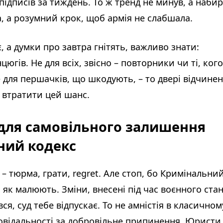
підписів за тиждень. То ж тренд не минув, а наби
а, а розумний крок, щоб армія не слабшала.
, а думки про завтра гнітять, важливо знати:
цюгів. Не для всіх, звісно – повторники чи ті, кого
е для першачків, що шкодують, – то двері відчинен
 втратити цей шанс.
 для самовільного залишення
ний кодекс
– тюрма, грати, regret. Але стоп, бо Кримінальни
 як малюють. Зміни, внесені під час воєнного стан
я, суд тебе відпускає. То не амністія в класичном
дповідальності за добровільне припинення. Юристи