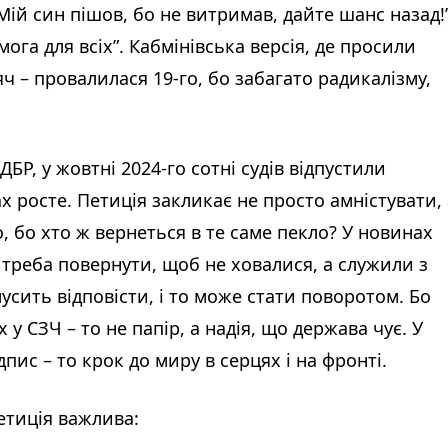
Мій син пішов, бо не витримав, дайте шанс назад!
мога для всіх”. Кабмінівська версія, де просили
ч – провалилася 19-го, бо забагато радикалізму,
БР, у жовтні 2024-го сотні судів відпустили
х росте. Петиція закликає не просто амністувати, 
, бо хто ж вернеться в те саме пекло? У новинах
 і треба повернути, щоб не ховалися, а служили з
сить відповісти, і то може стати поворотом. Бо
 у СЗЧ – то не папір, а надія, що держава чує. У
дпис – то крок до миру в серцях і на фронті.
петиція важлива: