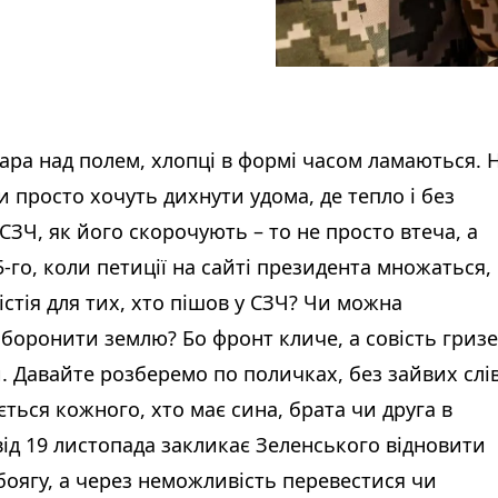
ара над полем, хлопці в формі часом ламаються. 
 просто хочуть дихнути удома, де тепло і без
 СЗЧ, як його скорочують – то не просто втеча, а
5-го, коли петиції на сайті президента множаться,
істія для тих, хто пішов у СЗЧ? Чи можна
боронити землю? Бо фронт кличе, а совість гризе
 Давайте розберемо по поличках, без зайвих слів
сується кожного, хто має сина, брата чи друга в
від 19 листопада закликає Зеленського відновити
боягу, а через неможливість перевестися чи