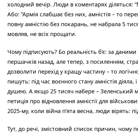
холодний вечір. Люди в коментарях діляться: “
Або: “Армія слабшає без них, амністія – то пере
повну амністію без покарань, не набрала 5 тися
мовляв, не всіх прощати.
Чому підписують? Бо реальність б’є: за даними Д
першачків назад, але тепер, з посиленням, стра
дозволити перехід у кращу частину – то логічно
пишуть: під час воєнного стану амністія діяла,
душею. А якщо 25 тисяч набере – Зеленський му
петиція про відновлення амністії для військових
2025-му, коли війна п’ята весна, люди вірять: пі
Тут, до речі, змістовний список причин, чому 