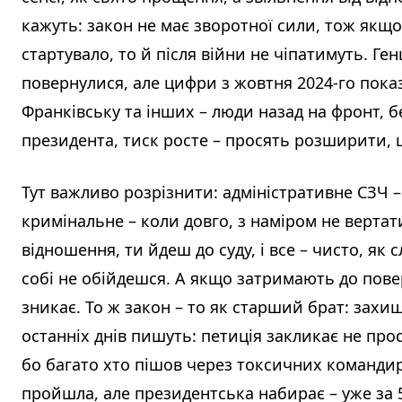
кажуть: закон не має зворотної сили, тож якщо 
стартувало, то й після війни не чіпатимуть. Ге
повернулися, але цифри з жовтня 2024-го показ
Франківську та інших – люди назад на фронт, бе
президента, тиск росте – просять розширити, щ
Тут важливо розрізнити: адміністративне СЗЧ – 
кримінальне – коли довго, з наміром не вертат
відношення, ти йдеш до суду, і все – чисто, як с
собі не обійдешся. А якщо затримають до повер
зникає. То ж закон – то як старший брат: захи
останніх днів пишуть: петиція закликає не про
бо багато хто пішов через токсичних командирі
пройшла, але президентська набирає – уже за 50