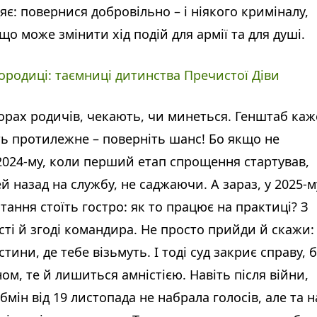
цяє: повернися добровільно – і ніякого криміналу,
о може змінити хід подій для армії та для душі.
ородиці: таємниці дитинства Пречистої Діви
дворах родичів, чекають, чи минеться. Генштаб каж
ть протилежне – поверніть шанс! Бо якщо не
 2024-му, коли перший етап спрощення стартував,
й назад на службу, не саджаючи. А зараз, у 2025-м
тання стоїть гостро: як то працює на практиці? З
сті й згоді командира. Не просто прийди й скажи:
ини, де тебе візьмуть. І тоді суд закриє справу, 
ом, те й лишиться амністією. Навіть після війни,
бмін від 19 листопада не набрала голосів, але та н