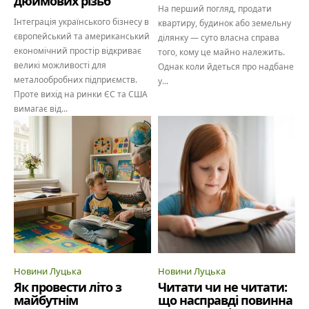
дюймових різьб
На перший погляд, продати
Інтеграція українського бізнесу в
квартиру, будинок або земельну
європейський та американський
ділянку — суто власна справа
економічний простір відкриває
того, кому це майно належить.
великі можливості для
Однак коли йдеться про надбане
металообробних підприємств.
у...
Проте вихід на ринки ЄС та США
вимагає від...
Новини Луцька
Новини Луцька
Як провести літо з
Читати чи не читати:
майбутнім
що насправді повинна