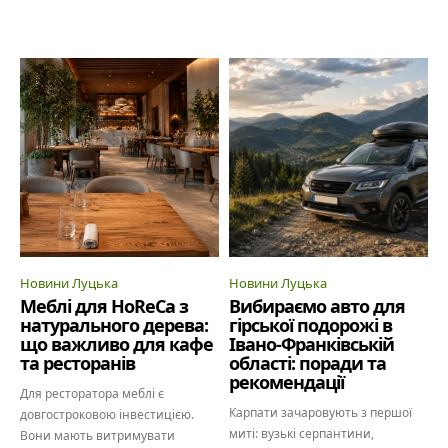
Новини Луцька
Новини Луцька
Меблі для HoReCa з
Вибираємо авто для
натурального дерева:
гірської подорожі в
що важливо для кафе
Івано-Франківській
та ресторанів
області: поради та
рекомендації
Для ресторатора меблі є
Карпати зачаровують з першої
довгостроковою інвестицією.
миті: вузькі серпантини,
Вони мають витримувати