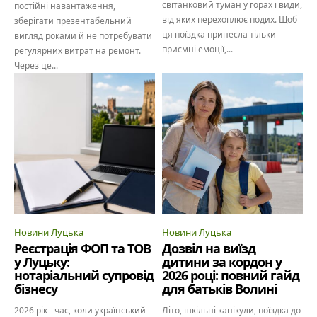
світанковий туман у горах і види,
постійні навантаження,
від яких перехоплює подих. Щоб
зберігати презентабельний
ця поїздка принесла тільки
вигляд роками й не потребувати
приємні емоції,...
регулярних витрат на ремонт.
Через це...
Новини Луцька
Новини Луцька
Реєстрація ФОП та ТОВ
Дозвіл на виїзд
у Луцьку:
дитини за кордон у
нотаріальний супровід
2026 році: повний гайд
бізнесу
для батьків Волині
2026 рік - час, коли український
Літо, шкільні канікули, поїздка до