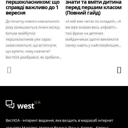
першокласником: що
знати та вміти дитина
справді важливо до 1
перед першим класом
вересня
(Повний гайд)
До початку нового навчального
«А мій вже читає по складах!», «А
року залишаються лічені місяці.
ми вже знаємо весь алфавіт!» -
Батьки майбутніх
такі фрази на дитячих
першокласників уже зараз
майданчиках здатні викликати
замислюються: що встигнути,
паніку навіть у найспокійніших...
що купити, чому навчити?
ВестЮА розібрався, як зробити...
UA
west
ВестЮА - інтерент видання, яке входить в медіахаб інтернет
агенства Massimo. Новини Волині: Луцьк, Ковель, Ківерці,