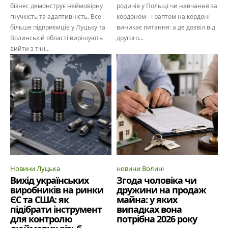
бізнес демонструє неймовірну
родичів у Польщі чи навчання за
гнучкість та адаптивність. Все
кордоном - і раптом на кордоні
більше підприємців у Луцьку та
виникає питання: а де дозвіл від
Волинській області вирішують
другого...
вийти з тіні...
Новини Луцька
новини Волині
Вихід українських
Згода чоловіка чи
виробників на ринки
дружини на продаж
ЄС та США: як
майна: у яких
підібрати інструмент
випадках вона
для контролю
потрібна 2026 року