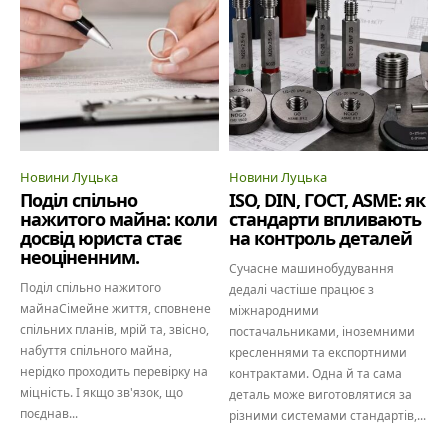
Новини Луцька
Новини Луцька
Поділ спільно
ISO, DIN, ГОСТ, ASME: як
нажитого майна: коли
стандарти впливають
досвід юриста стає
на контроль деталей
неоціненним.
Сучасне машинобудування
Поділ спільно нажитого
дедалі частіше працює з
майнаСімейне життя, сповнене
міжнародними
спільних планів, мрій та, звісно,
постачальниками, іноземними
набуття спільного майна,
кресленнями та експортними
нерідко проходить перевірку на
контрактами. Одна й та сама
міцність. І якщо зв'язок, що
деталь може виготовлятися за
поєднав...
різними системами стандартів,...