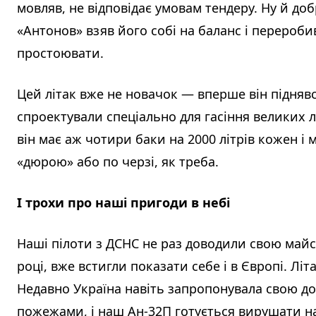
мовляв, не відповідає умовам тендеру. Ну й доб
«Антонов» взяв його собі на баланс і перероб
простоювати.
Цей літак вже не новачок — вперше він піднявс
спроектували спеціально для гасіння великих л
він має аж чотири баки на 2000 літрів кожен і
«дюрою» або по черзі, як треба.
І трохи про наші пригоди в небі
Наші пілоти з ДСНС не раз доводили свою майст
році, вже встигли показати себе і в Європі. Лі
Недавно Україна навіть запропонувала свою доп
пожежами, і наш Ан-32П готується вирушати на