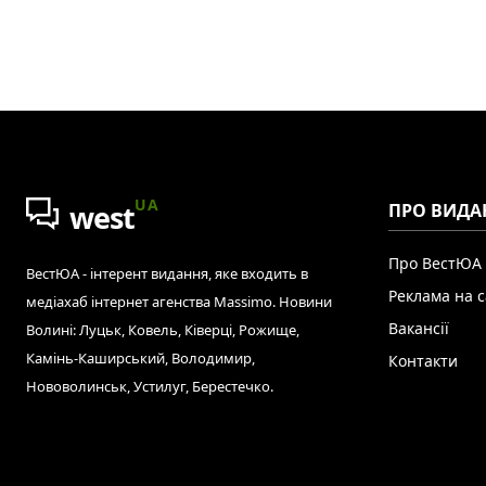
UA
west
ПРО ВИДА
Про ВестЮА
ВестЮА - інтерент видання, яке входить в
Реклама на с
медіахаб інтернет агенства Massimo. Новини
Вакансії
Волині: Луцьк, Ковель, Ківерці, Рожище,
Камінь-Каширський, Володимир,
Контакти
Нововолинськ, Устилуг, Берестечко.