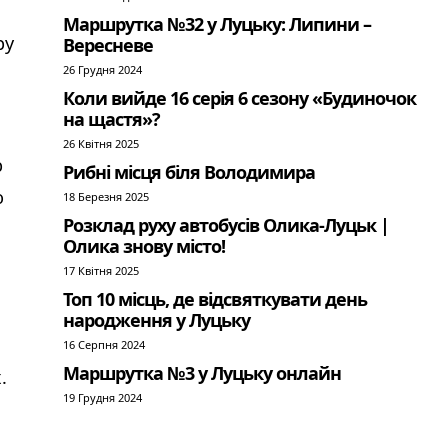
Маршрутка №32 у Луцьку: Липини –
ру
Вересневе
26 Грудня 2024
Коли вийде 16 серія 6 сезону «Будиночок
на щастя»?
26 Квітня 2025
р
Рибні місця біля Володимира
ю
18 Березня 2025
Розклад руху автобусів Олика-Луцьк |
Олика знову місто!
17 Квітня 2025
Топ 10 місць, де відсвяткувати день
народження у Луцьку
16 Серпня 2024
Маршрутка №3 у Луцьку онлайн
.
19 Грудня 2024