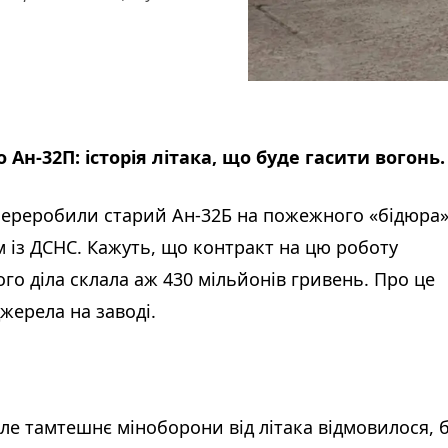
Ан-32П: історія літака, що буде гасити вогонь.
 переробили старий Ан-32Б на пожежного «бідюра
 із ДСНС. Кажуть, що контракт на цю роботу
ього діла склала аж 430 мільйонів гривень. Про це
жерела на заводі.
але тамтешнє міноборони від літака відмовилося, б