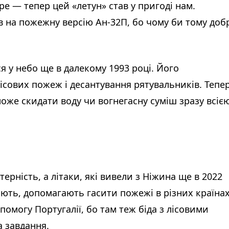
ре — тепер цей «летун» став у пригоді нам.
ив на пожежну версію Ан-32П, бо чому би тому доб
я у небо ще в далекому 1993 році. Його
ісових пожеж і десантування рятувальників. Тепе
 може скидати воду чи вогнегасну суміш зразу всіє
ерність, а літаки, які вивели з Ніжина ще в 2022
тають, допомагають гасити пожежі в різних країнах
омогу Португалії, бо там теж біда з лісовими
 завдання.