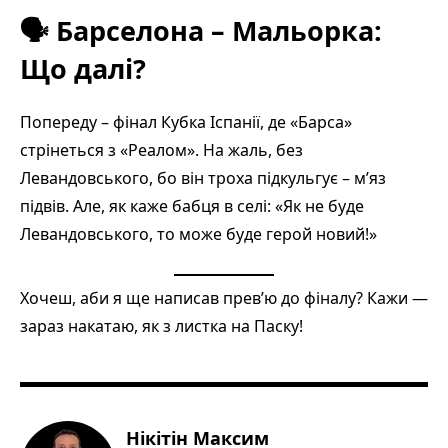
🗣️ Барселона – Мальорка:
Що далі?
Попереду – фінал Кубка Іспанії, де «Барса»
стрінеться з «Реалом». На жаль, без
Левандовського, бо він троха підкульгує – м’яз
підвів. Але, як каже бабця в селі: «Як не буде
Левандовського, то може буде герой новий!»
Хочеш, аби я ще написав прев’ю до фіналу? Кажи —
зараз накатаю, як з листка на Паску!
Нікітін Максим