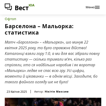
ЮА
Вест
Меню
Офтоп
Барселона – Мальорка:
статистика
Матч «Барселона» – «Мальорка», шо минув 22
квітня 2025 року, то було справжнє дійство!
Каталонці взяли гору 1:0, а ми для вас зібрали повну
статистику — скільки тримали м’яч, кілько раз
стріляли, хто ся найбільше наробив і як воротар
«Мальорки» ледве не спас всю гру. Усі цифри,
моменти й цікавинки — в однім місці. Заходьте, бо
такого файного огляду ше не було!
23 Квітня 2025
Автор:
Нікітін Максим