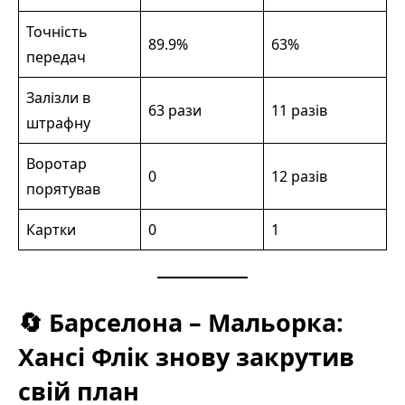
Точність
89.9%
63%
передач
Залізли в
63 рази
11 разів
штрафну
Воротар
0
12 разів
порятував
Картки
0
1
🔄 Барселона – Мальорка:
Хансі Флік знову закрутив
свій план