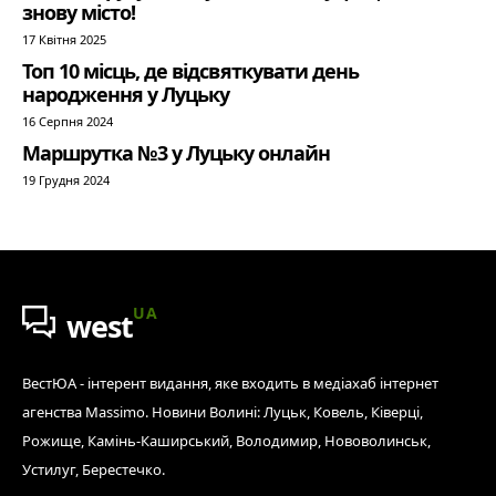
знову місто!
17 Квітня 2025
Топ 10 місць, де відсвяткувати день
народження у Луцьку
16 Серпня 2024
Маршрутка №3 у Луцьку онлайн
19 Грудня 2024
UA
west
ВестЮА - інтерент видання, яке входить в медіахаб інтернет
агенства Massimo. Новини Волині: Луцьк, Ковель, Ківерці,
Рожище, Камінь-Каширський, Володимир, Нововолинськ,
Устилуг, Берестечко.