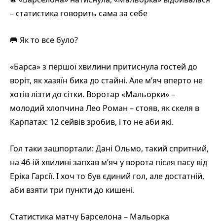
– статистика говорить сама за себе
🥅 Як то все було?
«Барса» з першої хвилини притиснула гостей до
воріт, як хазяїн бика до стайні. Але м’яч вперто не
хотів лізти до сітки. Воротар «Мальорки» –
молодий хлопчина Лео Роман – стояв, як скеля в
Карпатах: 12 сейвів зробив, і то не аби які.
Гол таки зашпортали: Дані Ольмо, такий спритний,
на 46-ій хвилині запхав м’яч у ворота після пасу від
Еріка Гарсії. І хоч то був єдиний гол, але достатній,
аби взяти три пункти до кишені.
Статистика матчу Барселона – Мальорка