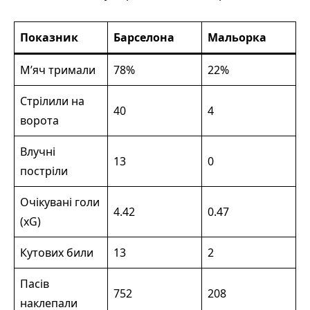
Показник
Барселона
Мальорка
М’яч тримали
78%
22%
Стрілили на
40
4
ворота
Влучні
13
0
постріли
Очікувані голи
4.42
0.47
(xG)
Кутових били
13
2
Пасів
752
208
наклепали