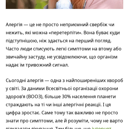
Алергія — це не просто неприємний свербіж чи
нежить, які можна «перетерпіти». Вона буває куди
підступнішою, ніж здається на перший погляд.
Часто люди списують легкі симптоми на втому або
звичайну застуду, не усвідомлюючи, що організм
надає їм тривожний сигнал.
Сьогодні алергія — одна з найпоширеніших хвороб
у світі. За даними Всесвітньої організації охорони
здоров’я (ВООЗ), більше 30% населення планети
страждають на ті чи інші алергічні реакції. І ця
цифра зростає. Саме тому так важливо не просто
знати про симптоми, але й розуміти, чому не варто
відкладати лікування. Тим більше, що
інтернет-