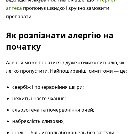
аптека
пропонує швидко і зручно замовити
препарати.
Як розпізнати алергію на
початку
Алергія може початися з дуже «тихих» сигналів, які
легко пропустити. Найпоширеніші симптоми — це:
свербіж і почервоніння шкіри;
нежить і часте чхання;
сльозотеча та почервоніння очей;
набряклість слизових;
іноді — біль у горлі або кашель без застуди.