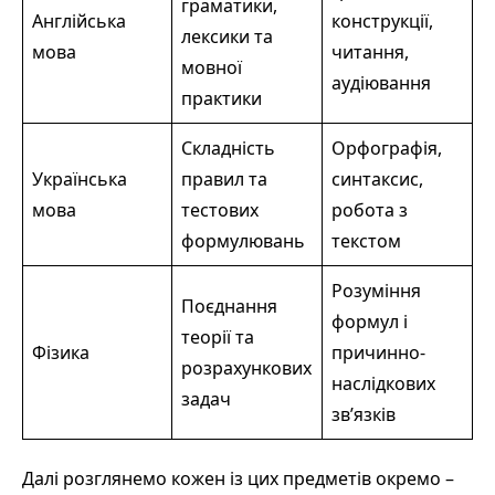
граматики,
Англійська
конструкції,
лексики та
мова
читання,
мовної
аудіювання
практики
Складність
Орфографія,
Українська
правил та
синтаксис,
мова
тестових
робота з
формулювань
текстом
Розуміння
Поєднання
формул і
теорії та
Фізика
причинно-
розрахункових
наслідкових
задач
зв’язків
Далі розглянемо кожен із цих предметів окремо –