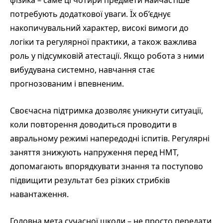
фізика – саме ці чотири предмети найчастіше
потребують додаткової уваги. Їх об’єднує
накопичувальний характер, високі вимоги до
логіки та регулярної практики, а також важлива
роль у підсумковій атестації. Якщо робота з ними
вибудувана системно, навчання стає
прогнозованим і впевненим.
Своєчасна підтримка дозволяє уникнути ситуації,
коли повторення доводиться проводити в
авральному режимі напередодні іспитів. Регулярні
заняття знижують напруження перед НМТ,
допомагають впорядкувати знання та поступово
підвищити результат без різких стрибків
навантаження.
Головна мета сучасної школи – не просто передати