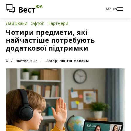
ЮА
Вест
Меню
Лайфхаки
Офтоп
Партнери
Чотири предмети, які
найчастіше потребують
додаткової підтримки
23 Лютого 2026
Автор:
Нікітін Максим