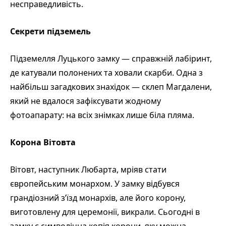
несправедливість.
Секрети підземель
Підземелля Луцького замку — справжній лабіринт,
де катували полонених та ховали скарби. Одна з
найбільш загадкових знахідок — склеп Магдалени,
який не вдалося зафіксувати жодному
фотоапарату: на всіх знімках лише біла пляма.
Корона Вітовта
Вітовт, наступник Любарта, мріяв стати
європейським монархом. У замку відбувся
грандіозний з’їзд монархів, але його корону,
виготовлену для церемонії, викрали. Сьогодні в