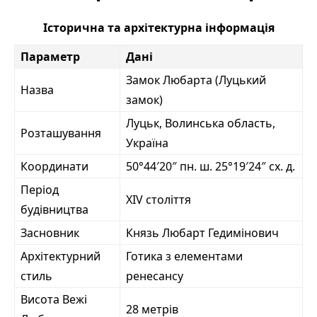
Історична та архітектурна інформація
Параметр
Дані
Замок Любарта (Луцький
Назва
замок)
Луцьк, Волинська область,
Розташування
Україна
Координати
50°44′20″ пн. ш. 25°19′24″ сх. д.
Період
XIV століття
будівництва
Засновник
Князь Любарт Гедимінович
Архітектурний
Готика з елементами
стиль
ренесансу
Висота Вежі
28 метрів