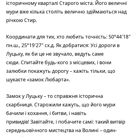
історичному кварталі Старого міста. Його величні
мури вже кілька століть велично здіймаються над
річкою Стир.
Координати для тих, хто любить точність: 50°44′18″
пн.ш., 25°19′27″ сх.д. Як добратися: Усі дороги в
Луцьку, як би це не звучало, ведуть саме
сюди. Спитайте будь-кого з місцевих, і вони
залюбки покажуть дорогу – кажіть тільки, що
шукаєте «замок Любарта».
Замок у Луцьку – то справжня історична
скарбниця. Старожили кажуть, що його мури
бачили і кохання, і битви, і навіть
привидів! Завітайте, і побачите самі: такий витвір
середньовічного мистецтва на Волині – один-