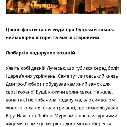
Цікаві факти та легенди про Луцький замок:
неймовірна історія та магія старовини
.
Любартів подарунок коханій
Уявіть собі давній Лучеськ, що губився серед боліт
і дерев’яних укріплень. Саме тут литовський князь
Дмитро-Любарт побудував кам’яний замок для
своєї коханої Буші, княжни волинської. На жаль,
вона так і не побачила подарунка, але символом
їхнього кохання стали три вежі, що символізували
Віру, Надію та Любов. Мури зміцнювали курячими
яйцями, і саме ця хитрість допомогла зберегти