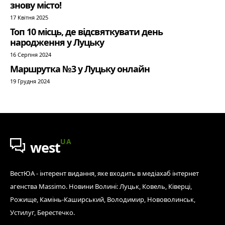
знову місто!
17 Квітня 2025
Топ 10 місць, де відсвяткувати день
народження у Луцьку
16 Серпня 2024
Маршрутка №3 у Луцьку онлайн
19 Грудня 2024
UA
west
ВестЮА - інтерент видання, яке входить в медіахаб інтернет
агенства Massimo. Новини Волині: Луцьк, Ковель, Ківерці,
Рожище, Камінь-Каширський, Володимир, Нововолинськ,
Устилуг, Берестечко.