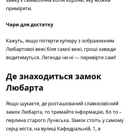
замку є символічна копія корони, яку можна
приміряти.
Чари для достатку
Кажуть, якщо потерти купюру з зображенням
Любартової вежі біля самої вежі, гроші завжди
водитимуться. Легенда чи ні — перевірте самі!
Де знаходиться замок
Любарта
Якщо шукаєте, де розташований славнозвісний
замок Любарта, то тримайте інформацію, бо то –
перлина старого Лучеська. Замок стоїть у самому
серці міста, на вулиці Кафедральній, 1, в