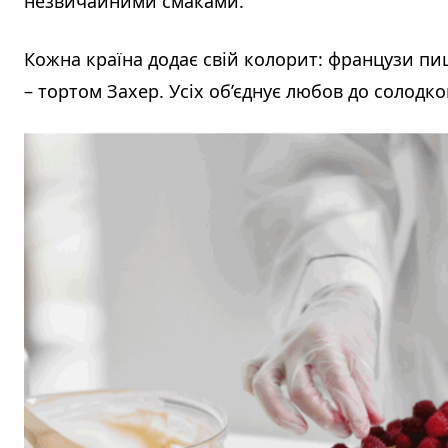
незвичайними смаками.
Кожна країна додає свій колорит: французи пиш
– тортом Захер. Усіх об’єднує любов до солодко