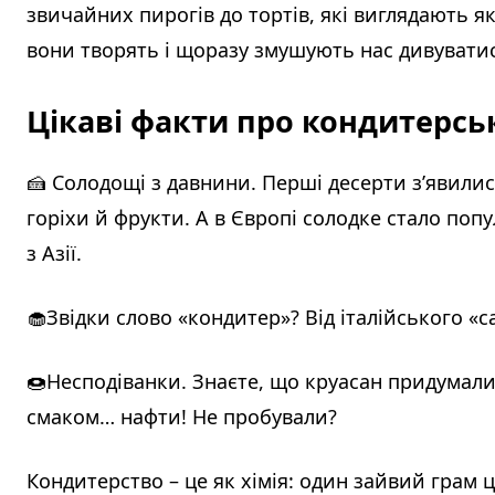
звичайних пирогів до тортів, які виглядають я
вони творять і щоразу змушують нас дивуватис
Цікаві факти про кондитерс
🍰 Солодощі з давнини. Перші десерти з’явили
горіхи й фрукти. А в Європі солодке стало поп
з Азії.
🧁Звідки слово «кондитер»? Від італійського «ca
🍩Несподіванки. Знаєте, що круасан придумали не
смаком… нафти! Не пробували?
Кондитерство – це як хімія: один зайвий грам 