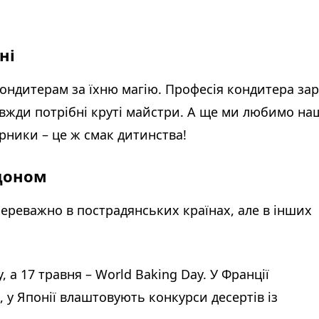
їні
 кондитерам за їхню магію. Професія кондитера за
завжди потрібні круті майстри. А ще ми любимо на
ирники – це ж смак дитинства!
рдоном
ереважно в пострадянських країнах, але в інших
, а 17 травня – World Baking Day. У Франції
 у Японії влаштовують конкурси десертів із