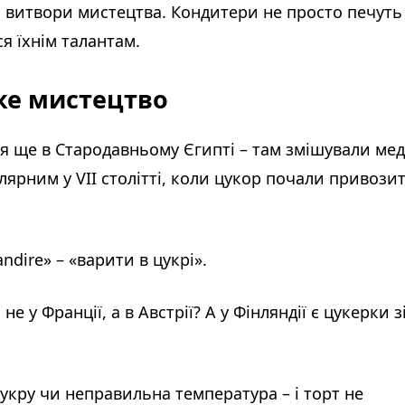
к витвори мистецтва. Кондитери не просто печуть
я їхнім талантам.
ьке мистецтво
ся ще в Стародавньому Єгипті – там змішували мед
улярним у VII столітті, коли цукор почали привози
ndire» – «варити в цукрі».
 у Франції, а в Австрії? А у Фінляндії є цукерки з
цукру чи неправильна температура – і торт не