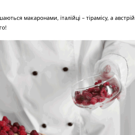
аються макаронами, італійці – тірамісу, а австрій
го!