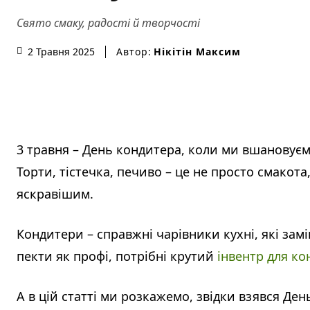
Свято смаку, радості й творчості
Автор:
Нікітін Максим
2 Травня 2025
3 травня – День кондитера, коли ми вшановуєм
Торти, тістечка, печиво – це не просто смакота
яскравішим.
Кондитери – справжні чарівники кухні, які за
пекти як профі, потрібні крутий
інвентр для ко
А в цій статті ми розкажемо, звідки взявся Де