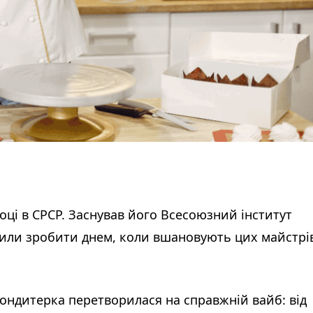
році в СРСР. Заснував його Всесоюзний інститут
ішили зробити днем, коли вшановують цих майстрі
кондитерка перетворилася на справжній вайб: від