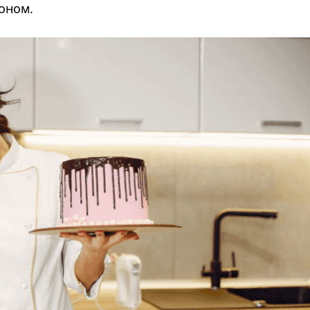
доном.