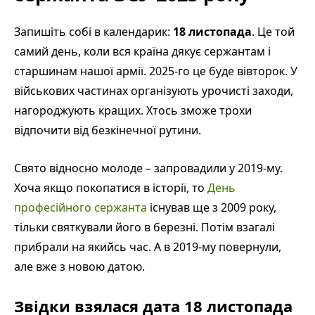
Запишіть собі в календарик:
18 листопада
. Це той
самий день, коли вся країна дякує сержантам і
старшинам нашої армії. 2025-го це буде вівторок. У
військових частинах організують урочисті заходи,
нагороджують кращих. Хтось зможе трохи
відпочити від безкінечної рутини.
Свято відносно молоде – запровадили у 2019-му.
Хоча якщо покопатися в історії, то
День
професійного сержанта
існував ще з 2009 року,
тільки святкували його в березні. Потім взагалі
прибрали на якийсь час. А в 2019-му повернули,
але вже з новою датою.
Звідки взялася дата 18 листопада