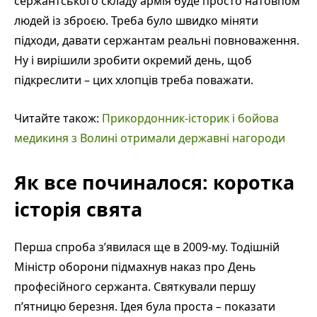
сержантського складу армія буде просто натовпом
людей із зброєю. Треба було швидко міняти
підходи, давати сержантам реальні повноваження.
Ну і вирішили зробити окремий день, щоб
підкреслити – цих хлопців треба поважати.
Читайте також:
Прикордонник-історик і бойова
медикиня з Волині отримали державні нагороди
Як все починалося: коротка
історія свята
Перша спроба з’явилася ще в 2009-му. Тодішній
Міністр оборони підмахнув наказ про День
професійного сержанта. Святкували першу
п’ятницю березня. Ідея була проста – показати