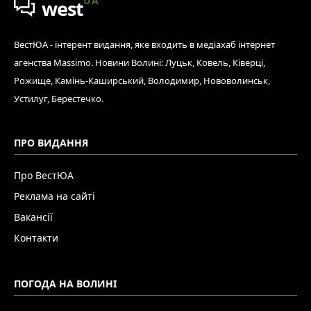
UA
west
ВестЮА - інтерент видання, яке входить в медіахаб інтернет
агенства Massimo. Новини Волині: Луцьк, Ковель, Ківерці,
Рожище, Камінь-Каширський, Володимир, Нововолинськ,
Устилуг, Берестечко.
ПРО ВИДАННЯ
Про ВестЮА
Реклама на сайті
Вакансії
Контакти
ПОГОДА НА ВОЛИНІ