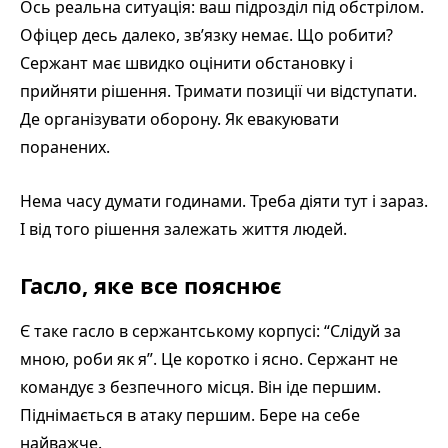
Ось реальна ситуація: ваш підрозділ під обстрілом.
Офіцер десь далеко, зв’язку немає. Що робити?
Сержант має швидко оцінити обстановку і
прийняти рішення. Тримати позиції чи відступати.
Де організувати оборону. Як евакуювати
поранених.
Нема часу думати годинами. Треба діяти тут і зараз.
І від того рішення залежать життя людей.
Гасло, яке все пояснює
Є таке гасло в сержантському корпусі: “Слідуй за
мною, роби як я”. Це коротко і ясно. Сержант не
командує з безпечного місця. Він іде першим.
Піднімається в атаку першим. Бере на себе
найважче.