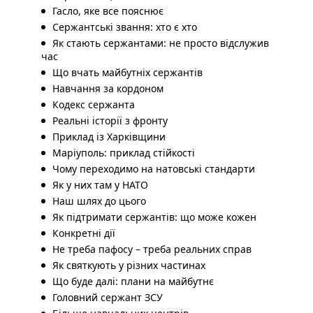
Гасло, яке все пояснює
Сержантські звання: хто є хто
Як стають сержантами: не просто відслужив
час
Що вчать майбутніх сержантів
Навчання за кордоном
Кодекс сержанта
Реальні історії з фронту
Приклад із Харківщини
Маріуполь: приклад стійкості
Чому переходимо на натовські стандарти
Як у них там у НАТО
Наш шлях до цього
Як підтримати сержантів: що може кожен
Конкретні дії
Не треба пафосу – треба реальних справ
Як святкують у різних частинах
Що буде далі: плани на майбутнє
Головний сержант ЗСУ