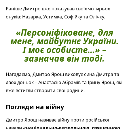
Раніше Дмитро вже показував своїх чотирьох
онуків: Назарка, Устимка, Софійку та Олічку.
«Персоніфіковане, для
мене, майбутнє України.
І моє особисте…»
–
зазначав він тоді.
Нагадаємо, Дмитро Ярош виховує сина Дмитра та
двох доньок – Анастасію Абрамів та Ірину Ярош, які
вже встигли створити свої родини.
Погляди на війну
Дмитро Ярош називає війну проти російської
навали
«національно-визвольною, священною