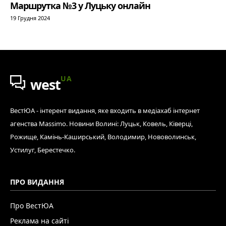
Маршрутка №3 у Луцьку онлайн
19 Грудня 2024
UA
west
ВестЮА - інтерент видання, яке входить в медіахаб інтернет
агенства Massimo. Новини Волині: Луцьк, Ковель, Ківерці,
Рожище, Камінь-Каширський, Володимир, Нововолинськ,
Устилуг, Берестечко.
ПРО ВИДАННЯ
Про ВестЮА
Реклама на сайті