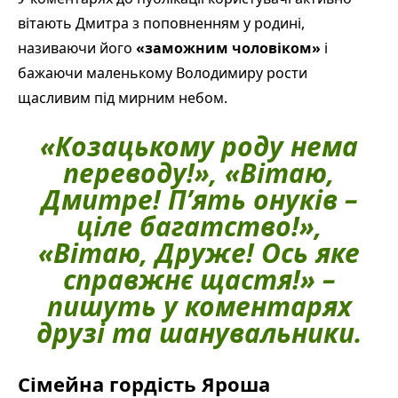
вітають Дмитра з поповненням у родині,
називаючи його
«заможним чоловіком»
і
бажаючи маленькому Володимиру рости
щасливим під мирним небом.
«Козацькому роду нема
переводу!», «Вітаю,
Дмитре! П’ять онуків –
ціле багатство!»,
«Вітаю, Друже! Ось яке
справжнє щастя!»
–
пишуть у коментарях
друзі та шанувальники.
Сімейна гордість Яроша