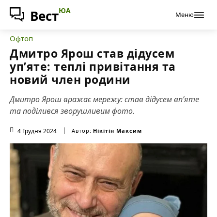
ЮА
Вест
Меню
Офтоп
Дмитро Ярош став дідусем
уп’яте: теплі привітання та
новий член родини
Дмитро Ярош вражає мережу: став дідусем вп’яте
та поділився зворушливим фото.
4 Грудня 2024
Автор:
Нікітін Максим