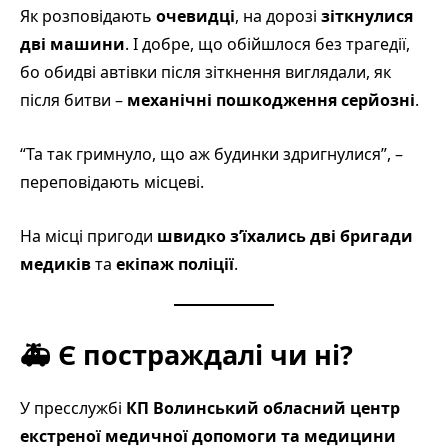
Як розповідають
очевидці
, на дорозі
зіткнулися
дві машини
. І добре, що обійшлося без трагедії,
бо обидві автівки після зіткнення виглядали, як
після битви –
механічні пошкодження серйозні
.
“Та так гримнуло, що аж будинки здригнулися”, –
переповідають місцеві.
На місці пригоди
швидко з’їхались дві бригади
медиків
та
екіпаж поліції
.
🚑
Є постраждалі чи ні?
У пресслужбі
КП Волинський обласний центр
екстреної медичної допомоги та медицини