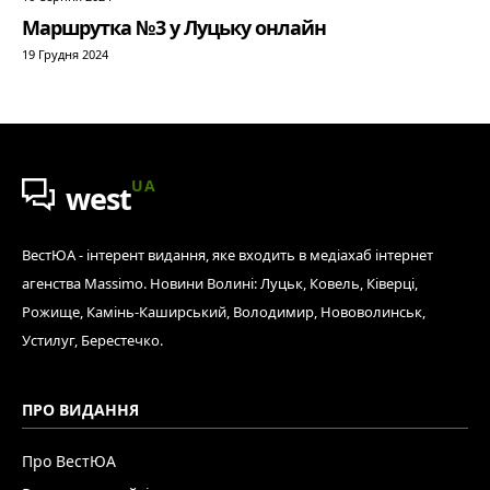
Маршрутка №3 у Луцьку онлайн
19 Грудня 2024
UA
west
ВестЮА - інтерент видання, яке входить в медіахаб інтернет
агенства Massimo. Новини Волині: Луцьк, Ковель, Ківерці,
Рожище, Камінь-Каширський, Володимир, Нововолинськ,
Устилуг, Берестечко.
ПРО ВИДАННЯ
Про ВестЮА