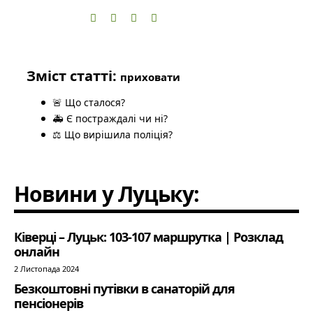
Зміст статті:
приховати
🚨 Що сталося?
🚑 Є постраждалі чи ні?
⚖️ Що вирішила поліція?
Новини у Луцьку:
Ківерці – Луцьк: 103-107 маршрутка | Розклад
онлайн
2 Листопада 2024
Безкоштовні путівки в санаторій для
пенсіонерів