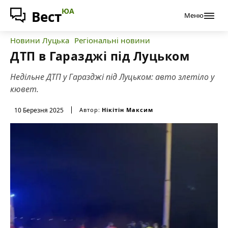
ЮА
Вест
Меню
Новини Луцька
Регіональні новини
ДТП в Гаразджі під Луцьком
Недільне ДТП у Гаразджі під Луцьком: авто злетіло у
кювет.
10 Березня 2025
Автор:
Нікітін Максим