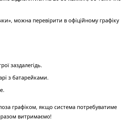
ючки», можна перевірити в офіційному графіку
рої заздалегідь.
арі з батарейками.
е.
 поза графіком, якщо система потребуватиме
 разом витримаємо!