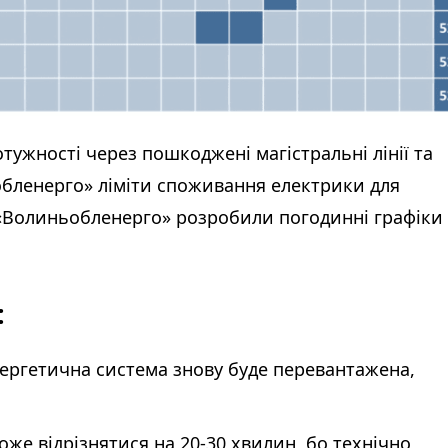
тужності через пошкоджені магістральні лінії та
бленерго» ліміти споживання електрики для
 «Волиньобленерго» розробили погодинні графіки
:
нергетична система знову буде перевантажена,
же відрізнятися на 20-30 хвилин, бо технічно