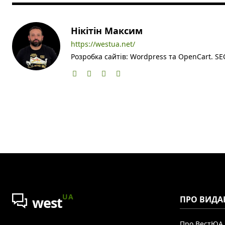
Нікітін Максим
https://westua.net/
Розробка сайтів: Wordpress та OpenCart. SEO
UA
west
ПРО ВИДА
Про ВестЮА