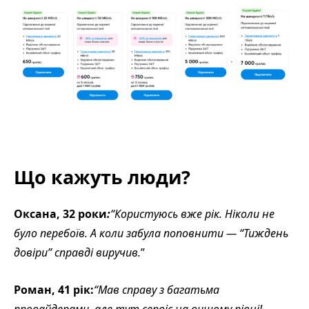
Що кажуть люди?
Оксана, 32 роки
:
“Користуюсь вже рік. Ніколи не
було перебоїв. А коли забула поповнити — “Тиждень
довіри” справді виручив.
”
Роман, 41 рік:
“Мав справу з багатьма
провайдерами, але тут сервіс на вищому рівні!