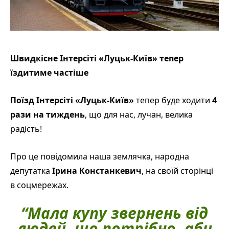
Швидкісне Інтерсіті «Луцьк-Київ» тепер
їздитиме частіше
Поїзд Інтерсіті «Луцьк-Київ»
тепер буде ходити
4
рази на тиждень
, що для нас, лучан, велика
радість!
Про це повідомила наша землячка, народна
депутатка
Ірина Констанкевич
, на своїй сторінці
в соцмережах.
“Мала купу звернень від
людей, що
потрібно, аби