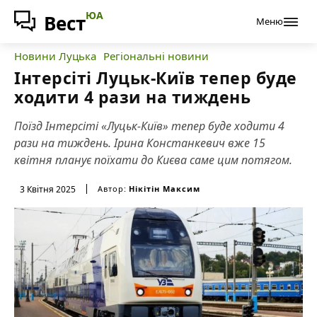
ЮА
Вест
Меню
Новини Луцька
Регіональні новини
Інтерсіті Луцьк-Київ тепер буде
ходити 4 рази на тиждень
Поїзд Інтерсіті «Луцьк-Київ» тепер буде ходити 4
рази на тиждень. Ірина Констанкевич вже 15
квітня планує поїхати до Києва саме цим потягом.
3 Квітня 2025
Автор:
Нікітін Максим