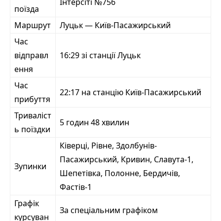
Інтерсіті №756
поїзда
Маршрут
Луцьк — Київ-Пасажирський
Час
відправл
16:29 зі станції Луцьк
ення
Час
22:17 на станцію Київ-Пасажирський
прибуття
Триваліст
5 годин 48 хвилин
ь поїздки
Ківерці, Рівне, Здолбунів-
Пасажирський, Кривин, Славута-1,
Зупинки
Шепетівка, Полонне, Бердичів,
Фастів-1
Графік
За спеціальним графіком
курсуван