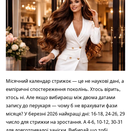
Місячний календар стрижок — це не наукові дані, а
емпіричні спостереження поколінь. Хтось вірить,
хтось ні. Але якщо вибираєш між двома датами
запису до перукаря — чому б не врахувати фази
місяця? У березні 2026 найкращі дні: 16-18, 24-26, 29
число для стрижки на зростання. А 4-6, 10-12, 30-31
для довготривалої зачіски. Вибирай що тобі