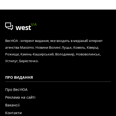
UA
west
ВестЮА - інтерент видання, яке входить в медіахаб інтернет
агенства Massimo. Новини Волині: Луцьк, Ковель, Ківерці,
Рожище, Камінь-Каширський, Володимир, Нововолинськ,
Устилуг, Берестечко.
ПРО ВИДАННЯ
Про ВестЮА
Реклама на сайті
Вакансії
Контакти