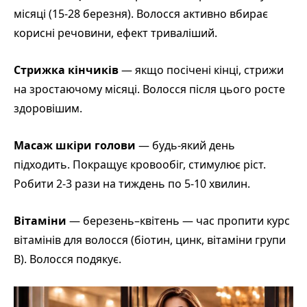
місяці (15-28 березня). Волосся активно вбирає
корисні речовини, ефект триваліший.
Стрижка кінчиків
— якщо посічені кінці, стрижи
на зростаючому місяці. Волосся після цього росте
здоровішим.
Масаж шкіри голови
— будь-який день
підходить. Покращує кровообіг, стимулює ріст.
Робити 2-3 рази на тиждень по 5-10 хвилин.
Вітаміни
— березень–кв
ітень — час пропити курс
вітамінів для волосся (біотин, цинк, вітаміни групи
B). Волосся подякує.