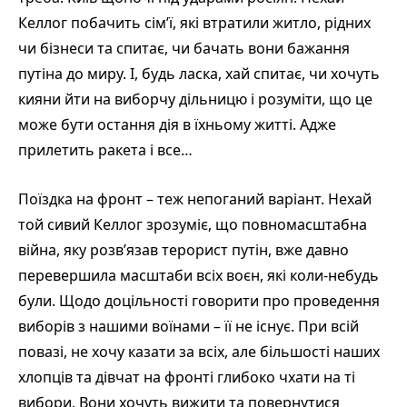
Келлог побачить сім’ї, які втратили житло, рідних
чи бізнеси та спитає, чи бачать вони бажання
путіна до миру. І, будь ласка, хай спитає, чи хочуть
кияни йти на виборчу дільницю і розуміти, що це
може бути остання дія в їхньому житті. Адже
прилетить ракета і все…
Поїздка на фронт – теж непоганий варіант. Нехай
той сивий Келлог зрозуміє, що повномасштабна
війна, яку розв’язав терорист путін, вже давно
перевершила масштаби всіх воєн, які коли-небудь
були. Щодо доцільності говорити про проведення
виборів з нашими воїнами – її не існує. При всій
повазі, не хочу казати за всіх, але більшості наших
хлопців та дівчат на фронті глибоко чхати на ті
вибори. Вони хочуть вижити та повернутися