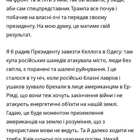
аби сам спецпредставник Трампа все почув і
побачив на власні очі та передав своєму
президенту. На мою думку, це матиме свій
результат.
Я б радив Президенту завезти Келлога в Одесу: там
купа російських шахедів атакувала місто, люди без
світла, є поранені та шалені руйнування. І це
сталося в ту ніч, коли російські блазні лавров і
ушаков зухвало брехали в лице американцям в Ер-
Ріяді, що вони теж хочуть закінчення війни і не
атакують енергетичні об’єкти на нашій землі.
Гадаю, це буде моментом приземлення
американців на землю і розуміння, що з
терористами мови не ведуть. Та й далеко ходити не
треба: Київ щоночі під ударами росіян. Нехай