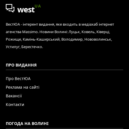
UA
west
ВестЮА - інтерент видання, яке входить в медіахаб інтернет
агенства Massimo. Новини Волині: Луцьк, Ковель, Ківерці,
Рожище, Камінь-Каширський, Володимир, Нововолинськ,
Устилуг, Берестечко.
ПРО ВИДАННЯ
Про ВестЮА
Реклама на сайті
Вакансії
Контакти
ПОГОДА НА ВОЛИНІ