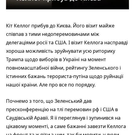
Кіт Келлог прибув до Києва. Його візит майже
співпав з тими недоперемовинами між
делегаціями росії та США. І візит Келлога насправді
хороша можливість зруйнувати усю риторику
Трампа щодо виборів в Україні на момент
повномасштабної війни, рейтингу Зеленського і
істинних бажань терориста-путіна щодо руйнації
нашої країни. Але про все по порядку.
Почнемо з того, що Зеленський дав
пресконференцію на тлі перемовин рф і США в
Саудівській Аравії. Я її переглянув і зупинився на
цікавому моменті, а саме бажанні завезти Келлога
на фронт та ж піти з ним, так би мовити, у люди,