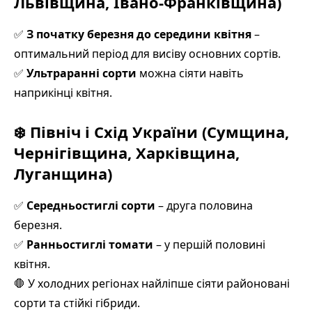
Львівщина, Івано-Франківщина)
✅
З початку березня до середини квітня
–
оптимальний період для висіву основних сортів.
✅
Ультраранні сорти
можна сіяти навіть
наприкінці квітня.
❄️
Північ і Схід України (Сумщина,
Чернігівщина, Харківщина,
Луганщина)
✅
Середньостиглі сорти
– друга половина
березня.
✅
Ранньостиглі томати
– у першій половині
квітня.
🛑 У холодних регіонах найліпше сіяти районовані
сорти та стійкі гібриди.