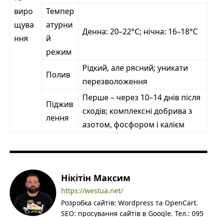
виро
Темпер
щува
атурни
Денна: 20–22°C; нічна: 16–18°C
ння
й
режим
Рідкий, але рясний; уникати
Полив
перезволоження
Перше – через 10–14 днів після
Піджив
сходів; комплексні добрива з
лення
азотом, фосфором і калієм
Нікітін Максим
https://westua.net/
Розробка сайтів: Wordpress та OpenCart.
SEO: просування сайтів в Google. Тел.: 095