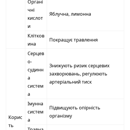
Органі
чні
Яблучна, лимонна
кислот
и
Клітков
Покращує травлення
ина
Серцев
о-
Знижують ризик серцевих
судинн
захворювань, регулюють
а
артеріальний тиск
систем
а
Імунна
Підвищують опірність
систем
організму
Корис
а
ть
Травна