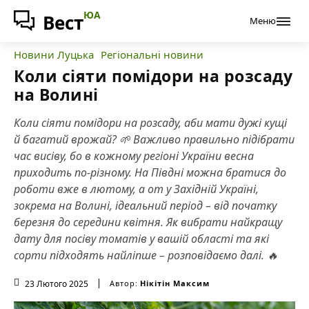
ЮА
Вест
Меню
Новини Луцька
Регіональні новини
Коли сіяти помідори на розсаду
на Волині
Коли сіяти помідори на розсаду, аби мати дужі кущі
й багатий врожай? 🌱 Важливо правильно підібрати
час висіву, бо в кожному регіоні України весна
приходить по-різному. На Півдні можна братися до
роботи вже в лютому, а от у Західній Україні,
зокрема на Волині, ідеальний період – від початку
березня до середини квітня. Як вибрати найкращу
дату для посіву томатів у вашій області та які
сорти підходять найліпше – розповідаємо далі. 🔥
23 Лютого 2025
Автор:
Нікітін Максим