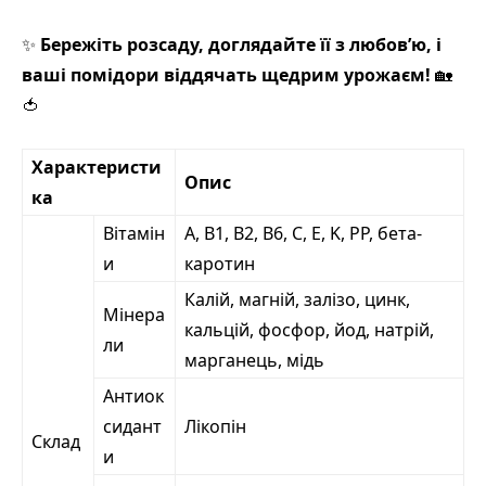
✨
Бережіть розсаду, доглядайте її з любов’ю, і
ваші помідори віддячать щедрим урожаєм!
🏡
🍅
Характеристи
Опис
ка
Вітамін
А, B1, B2, B6, C, E, K, PP, бета-
и
каротин
Калій, магній, залізо, цинк,
Мінера
кальцій, фосфор, йод, натрій,
ли
марганець, мідь
Антиок
сидант
Лікопін
Склад
и