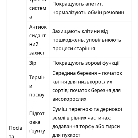
Покращують апетит,
систем
нормалізують обмін речовин
а
Антиок
Захищають клітини від
сидант
пошкоджень, уповільнюють
ний
процеси старіння
захист
Зір
Покращують зорові функції
Середина березня – початок
Термін
квітня для низькорослих
и
сортів; початок березня для
посіву
високорослих
Суміш перегною та дернової
Підгот
землі в рівних частинах;
овка
додавання торфу або тирси
Посів
ґрунту
для пухкості
та