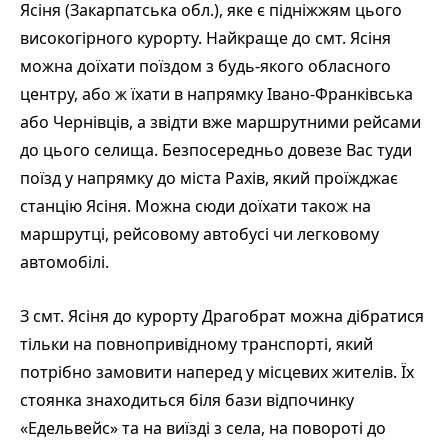
Ясіня (Закарпатська обл.), яке є підніжжям цього
високогірного курорту. Найкраще до смт. Ясіня
можна доїхати поїздом з будь-якого обласного
центру, або ж їхати в напрямку Івано-Франківська
або Чернівців, а звідти вже маршрутними рейсами
до цього селища. Безпосередньо довезе Вас туди
поїзд у напрямку до міста Рахів, який проїжджає
станцію Ясіня. Можна сюди доїхати також на
маршрутці, рейсовому автобусі чи легковому
автомобілі.
З смт. Ясіня до курорту Драгобрат можна дібратися
тільки на повнопривідному транспорті, який
потрібно замовити наперед у місцевих жителів. Їх
стоянка знаходиться біля бази відпочинку
«Едельвейс» та на виїзді з села, на повороті до