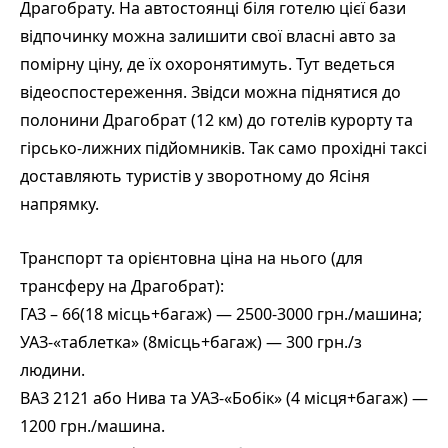
Драгобрату. На автостоянці біля готелю цієї бази
відпочинку можна залишити свої власні авто за
помірну ціну, де їх охоронятимуть. Тут ведеться
відеоспостереження. Звідси можна піднятися до
полонини Драгобрат (12 км) до готелів курорту та
гірсько-лижних підйомників. Так само прохідні таксі
доставляють туристів у зворотному до Ясіня
напрямку.
Транспорт та орієнтовна ціна на нього (для
трансферу на Драгобрат):
ГАЗ – 66(18 місць+багаж) — 2500-3000 грн./машина;
УАЗ-«таблетка» (8місць+багаж) — 300 грн./з
людини.
ВАЗ 2121 або Нива та УАЗ-«Бобік» (4 місця+багаж) —
1200 грн./машина.