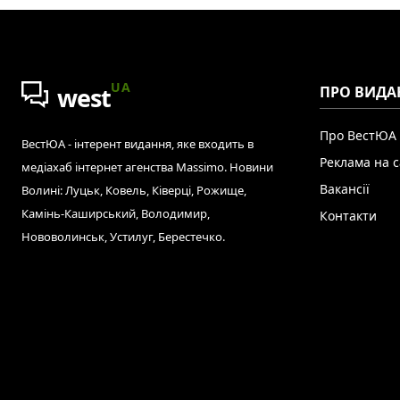
UA
west
ПРО ВИДА
Про ВестЮА
ВестЮА - інтерент видання, яке входить в
Реклама на с
медіахаб інтернет агенства Massimo. Новини
Вакансії
Волині: Луцьк, Ковель, Ківерці, Рожище,
Камінь-Каширський, Володимир,
Контакти
Нововолинськ, Устилуг, Берестечко.