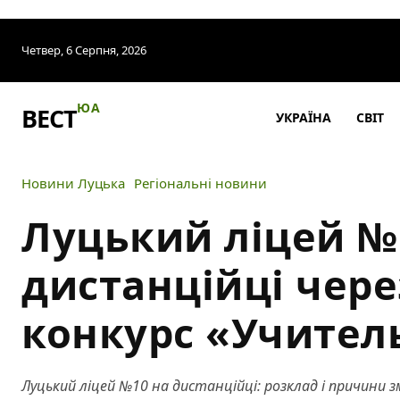
Четвер, 6 Серпня, 2026
ЮА
ВЕСТ
УКРАЇНА
СВІТ
Новини Луцька
Регіональні новини
Луцький ліцей №
дистанційці чере
конкурс «Учител
Луцький ліцей №10 на дистанційці: розклад і причини з