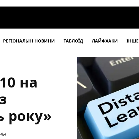
РЕГІОНАЛЬНІ НОВИНИ
ТАБЛОЇД
ЛАЙФХАКИ
ІНШЕ
10 на
з
ь року»
мін