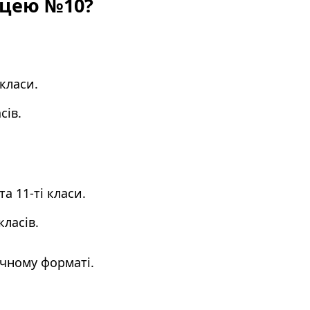
іцею №10?
 класи.
сів.
а 11-ті класи.
класів.
ичному форматі.