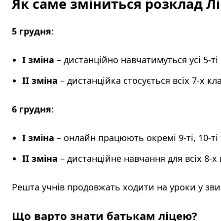
Як саме зміниться розклад Л
5 грудня
:
І зміна
– дистанційно навчатимуться усі 5-ті
ІІ зміна
– дистанційка стосується всіх 7-х кла
6 грудня
:
І зміна
– онлайн працюють окремі 9-ті, 10-ті т
ІІ зміна
– дистанційне навчання для всіх 8-х 
Решта учнів продовжать ходити на уроки у зв
Що варто знати батькам ліцею?