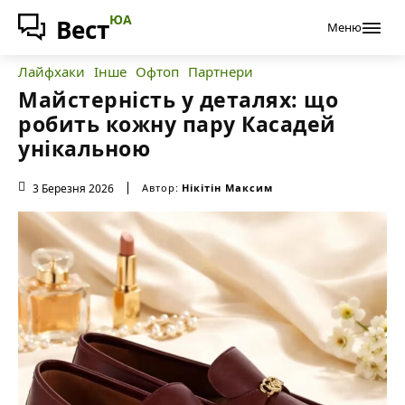
ЮА
Вест
Меню
Лайфхаки
Інше
Офтоп
Партнери
Майстерність у деталях: що
робить кожну пару Касадей
унікальною
3 Березня 2026
Автор:
Нікітін Максим