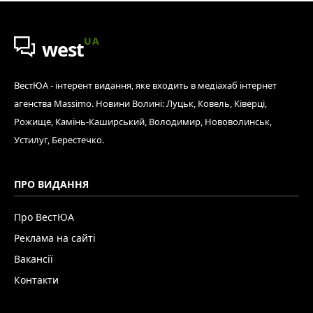
UA
west
ВестЮА - інтерент видання, яке входить в медіахаб інтернет
агенства Massimo. Новини Волині: Луцьк, Ковель, Ківерці,
Рожище, Камінь-Каширський, Володимир, Нововолинськ,
Устилуг, Берестечко.
ПРО ВИДАННЯ
Про ВестЮА
Реклама на сайті
Вакансії
Контакти