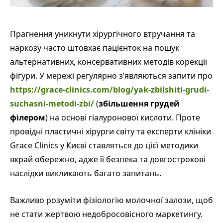
Прагнення уникнути хірургічного втручання та
наркозу часто штовхає пацієнток на пошук
альтернативних, консервативних методів корекції
фігури. У мережі регулярно з’являються запити про
https://grace-clinics.com/blog/yak-zbilshiti-grudi-
suchasni-metodi-zbi/
(
збільшення грудей
філером
) на основі гіалуронової кислоти. Проте
провідні пластичні хірурги світу та експерти клініки
Grace Clinics у Києві ставляться до цієї методики
вкрай обережно, адже її безпека та довгострокові
наслідки викликають багато запитань.
Важливо розуміти фізіологію молочної залози, щоб
не стати жертвою недобросовісного маркетингу.