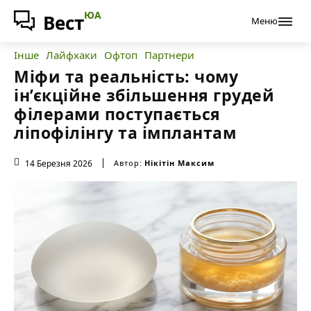
ЮА
Вест
Меню
Інше
Лайфхаки
Офтоп
Партнери
Міфи та реальність: чому
ін’єкційне збільшення грудей
філерами поступається
ліпофілінгу та імплантам
14 Березня 2026
Автор:
Нікітін Максим