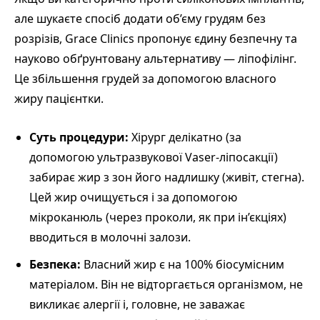
але шукаєте спосіб додати об’єму грудям без
розрізів, Grace Clinics пропонує єдину безпечну та
науково обґрунтовану альтернативу — ліпофілінг.
Це збільшення грудей за допомогою власного
жиру пацієнтки.
Суть процедури:
Хірург делікатно (за
допомогою ультразвукової Vaser-ліпосакції)
забирає жир з зон його надлишку (живіт, стегна).
Цей жир очищується і за допомогою
мікроканюль (через проколи, як при ін’єкціях)
вводиться в молочні залози.
Безпека:
Власний жир є на 100% біосумісним
матеріалом. Він не відторгається організмом, не
викликає алергії і, головне, не заважає