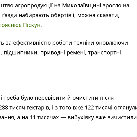
ицтво агропродукції на Миколаївщині зросло на
 ґазди набирають обертів і, можна сказати,
пояснює Піскун
.
ть за ефективністю роботи техніки оновлюючи
и, підшипники, приводні ремені, транспортні
і треба було перевірити й очистити після
8 тисяч гектарів, і з того вже 122 тисячі оглянул
вання, а на 11 тисячах — вибухівку вже вичистили