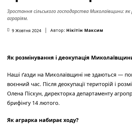
Зростання сільського господарства Миколаївщини: як 
аграріям.
Автор:
Нікітін Максим
9 Жовтня 2024
Як розмінування і деокупація Миколаївщин
Наші ґазди на Миколаївщині не здаються — поп
воєнний час. Після деокупації територій і розм
Олена Піскун, директорка департаменту агроп
брифінгу 14 лютого.
Як аграрка набирає ходу?