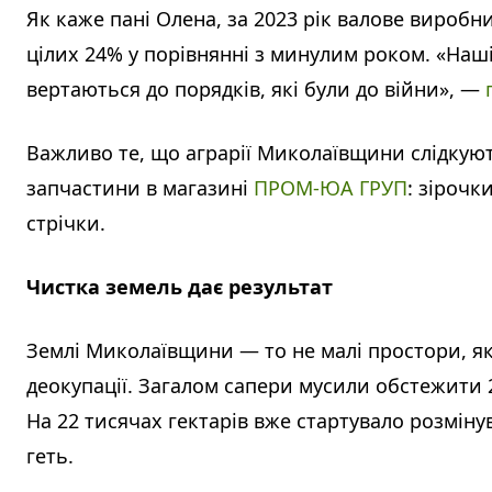
Як каже пані Олена, за 2023 рік валове виробн
цілих 24% у порівнянні з минулим роком. «Наші
вертаються до порядків, які були до війни», —
Важливо те, що аграрії Миколаївщини слідкую
запчастини в магазині
ПРОМ-ЮА ГРУП
: зірочк
стрічки.
Чистка земель дає результат
Землі Миколаївщини — то не малі простори, як
деокупації. Загалом сапери мусили обстежити 28
На 22 тисячах гектарів вже стартувало розміну
геть.