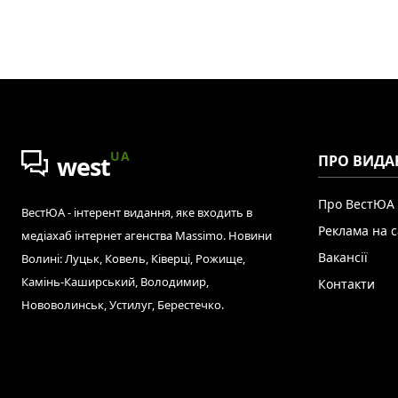
UA
west
ПРО ВИДА
Про ВестЮА
ВестЮА - інтерент видання, яке входить в
Реклама на с
медіахаб інтернет агенства Massimo. Новини
Вакансії
Волині: Луцьк, Ковель, Ківерці, Рожище,
Камінь-Каширський, Володимир,
Контакти
Нововолинськ, Устилуг, Берестечко.