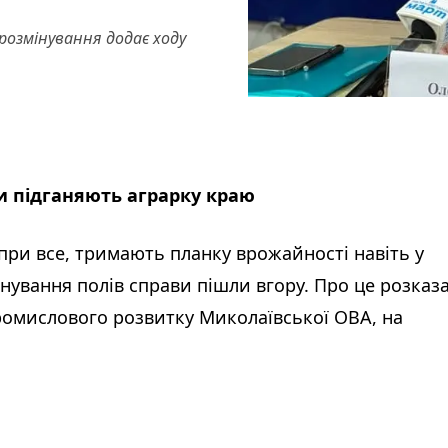
розмінування додає ходу
и підганяють аграрку краю
ри все, тримають планку врожайності навіть у
інування полів справи пішли вгору. Про це розказ
ромислового розвитку Миколаївської ОВА, на