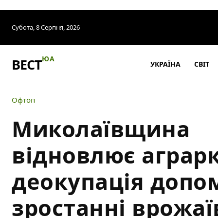
Субота, 8 Серпня, 2026
ЮА
ВЕСТ
УКРАЇНА
СВІТ
Офтоп
Миколаївщина
відновлює аграрк
деокупація допом
зростанні врожаї