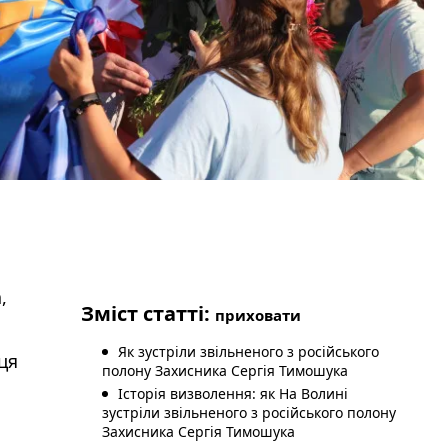
,
Зміст статті:
приховати
Як зустріли звільненого з російського
ця
полону Захисника Сергія Тимошука
Історія визволення: як На Волині
зустріли звільненого з російського полону
Захисника Сергія Тимошука