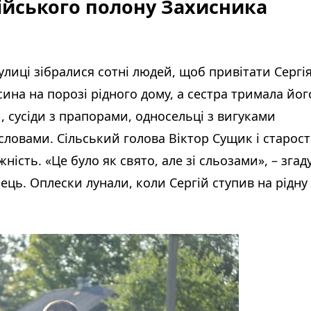
сійського полону Захисника
лиці зібралися сотні людей, щоб привітати Сергі
ина на порозі рідного дому, а сестра тримала йог
ми, сусіди з прапорами, односельці з вигуками
словами. Сільський голова Віктор Сущик і старост
ість. «Це було як свято, але зі сльозами», – згад
ць. Оплески лунали, коли Сергій ступив на рідну