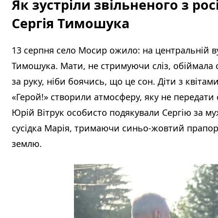
Як зустріли звільненого з ро
Сергія Тимошука
13 серпня село Мосир ожило: на центральній ву
Тимошука. Мати, не стримуючи сліз, обіймала с
за руку, ніби боячись, що це сон. Діти з квіта
«Герой!» створили атмосферу, яку не передати 
Юрій Вітрук особисто подякували Сергію за мужн
сусідка Марія, тримаючи синьо-жовтий прапоре
землю.