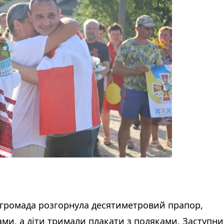
сі громада розгорнула десятиметровий прапор,
ами, а діти тримали плакати з подяками. Заступн