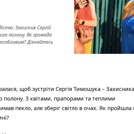
дістю: Захисник Сергій
ого полону. Як громада
в особливим? Дізнайтесь
ралася, щоб зустріти Сергія Тимошука – Захисника
о полону. З квітами, прапорами та теплими
мав пекло, але зберіг світло в очах. Як пройшла 
ині?