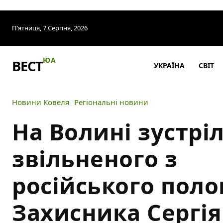
П’ятниця, 7 Серпня, 2026
ЮА
ВЕСТ
УКРАЇНА
СВІТ
Новини Ковеля
Регіональні новини
На Волині зустрі
звільненого з
російського поло
Захисника Сергія