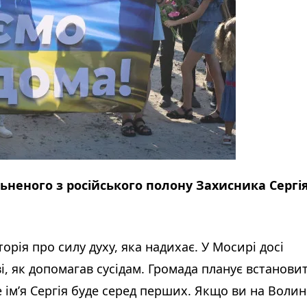
ьненого з російського полону Захисника Сергі
торія про силу духу, яка надихає. У Мосирі досі
ві, як допомагав сусідам. Громада планує встанови
 ім’я Сергія буде серед перших. Якщо ви на Волині