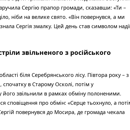
вручила Сергію прапор громади, сказавши: «Ти –
діло, ніби на велике свято. «Він повернувся, а ми
 знала Сергія змалку. Цей день став символом наді
стріли звільненого з російського
бласті біля Серебрянського лісу. Півтора року – з
і, спочатку в Старому Осколі, потім у
у його звільнили в рамках обміну полоненими.
ося сповіщення про обмін: «Серце тьохнуло, а поті
ї Сергій повернувся до Мосира, де громада чекала