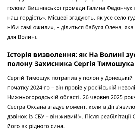
голови Вишнівської громади Галина Федончук 
наш гордість». Місцеві згадують, як усе село гу
ніби самі ожили», – ділиться бабуся Олена, яка
для Волині.
Історія визволення: як На Волині зу
полону Захисника Сергія Тимошука
Сергій Тимошук потрапив у полон у Донецькій о
початку 2024-го – він провів у російській невол
Нижньогородській області. 26 червня 2025 рок
Сестра Оксана згадує момент, коли в Дії з’явил
дзвінок із СБУ – він живий!». Після реабілітаці
його як рідного сина.