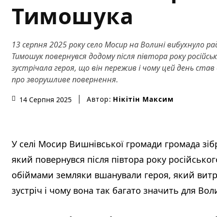
Тимошука
13 серпня 2025 року село Мосир на Волині вибухнуло ра
Тимошук повернувся додому після півтора року російськ
зустрічала героя, що він пережив і чому цей день ста
про зворушливе повернення.
Автор:
Нікітін Максим
14 Серпня 2025
У селі Мосир Вишнівської громади громада зіб
який повернувся після півтора року російськог
обіймами земляки вшанували героя, який витри
зустріч і чому вона так багато значить для Вол