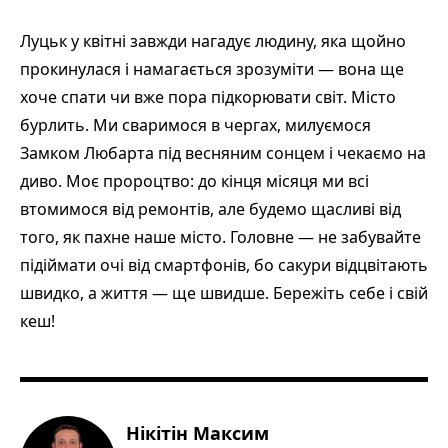
Луцьк у квітні завжди нагадує людину, яка щойно
прокинулася і намагається зрозуміти — вона ще
хоче спати чи вже пора підкорювати світ. Місто
бурлить. Ми сваримося в чергах, милуємося
Замком Любарта під весняним сонцем і чекаємо на
диво. Моє пророцтво: до кінця місяця ми всі
втомимося від ремонтів, але будемо щасливі від
того, як пахне наше місто. Головне — не забувайте
підіймати очі від смартфонів, бо сакури відцвітають
швидко, а життя — ще швидше. Бережіть себе і свій
кеш!
Нікітін Максим