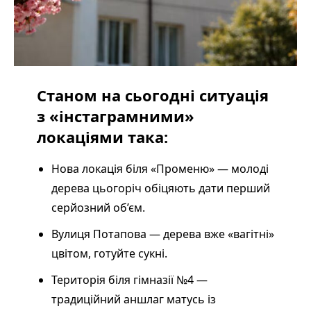
Станом на сьогодні ситуація
з «інстаграмними»
локаціями така:
Нова локація біля «Променю» — молоді
дерева цьогоріч обіцяють дати перший
серйозний об’єм.
Вулиця Потапова — дерева вже «вагітні»
цвітом, готуйте сукні.
Територія біля гімназії №4 —
традиційний аншлаг матусь із