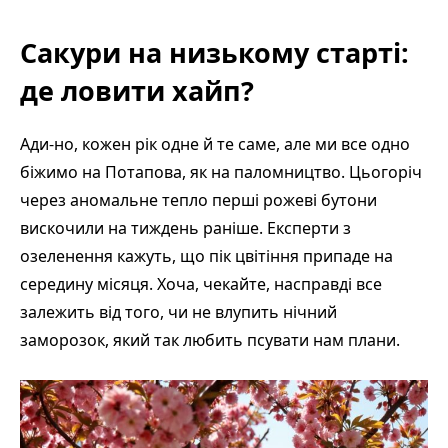
Сакури на низькому старті:
де ловити хайп?
Ади-но, кожен рік одне й те саме, але ми все одно
біжимо на Потапова, як на паломництво. Цьогоріч
через аномальне тепло перші рожеві бутони
вискочили на тиждень раніше. Експерти з
озеленення кажуть, що пік цвітіння припаде на
середину місяця. Хоча, чекайте, насправді все
залежить від того, чи не влупить нічний
заморозок, який так любить псувати нам плани.