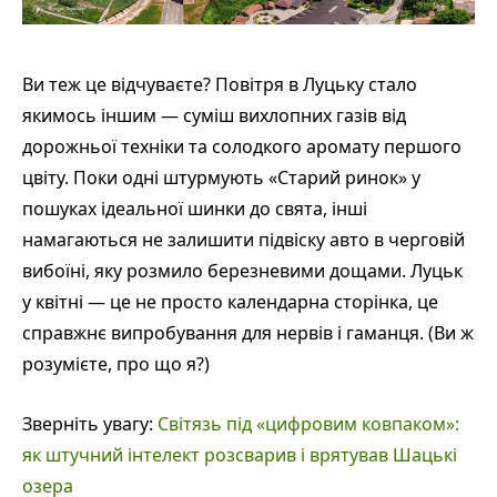
Ви теж це відчуваєте? Повітря в Луцьку стало
якимось іншим — суміш вихлопних газів від
дорожньої техніки та солодкого аромату першого
цвіту. Поки одні штурмують «Старий ринок» у
пошуках ідеальної шинки до свята, інші
намагаються не залишити підвіску авто в черговій
вибоїні, яку розмило березневими дощами. Луцьк
у квітні — це не просто календарна сторінка, це
справжнє випробування для нервів і гаманця. (Ви ж
розумієте, про що я?)
Зверніть увагу:
Світязь під «цифровим ковпаком»:
як штучний інтелект розсварив і врятував Шацькі
озера