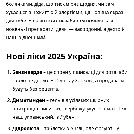
болячками, діда, шо тиск міряє щодня, чи сам
хукаєшся з нежиттю й алергіями, ця новина якраз
для тебе. Бо в аптеках незабаром появляться
новенькі препарати, деякі — закордонні, а дехто й
наш, рідненький.
Нові ліки 2025 Україна:
Бензиверде
– це спрей у пшикалці для рота, аби
горло не дерло. Роблять у Харкові, а продавати
будуть без рецепта.
Диметинден
– гель від усіляких шкірних
прикрощів: висипки, свербежу, укусів комах. Теж
наш, український, із Лубен.
Дідролюта
– таблетки з Англії, але фасують у