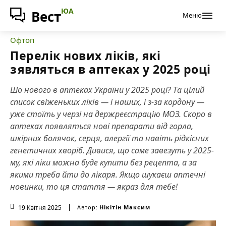
ЮА
Вест
Меню
Офтоп
Перелік нових ліків, які
зявляться в аптеках у 2025 році
Шо нового в аптеках України у 2025 році? Та цілий
список свіженьких ліків — і наших, і з-за кордону —
уже стоїть у черзі на держреєстрацію МОЗ. Скоро в
аптеках появляться нові препарати від горла,
шкірних болячок, серця, алергії та навіть рідкісних
генетичних хворіб. Дивися, що саме завезуть у 2025-
му, які ліки можна буде купити без рецепта, а за
якими треба йти до лікаря. Якщо шукаєш аптечні
новинки, то ця стаття — якраз для тебе!
19 Квітня 2025
Автор:
Нікітін Максим