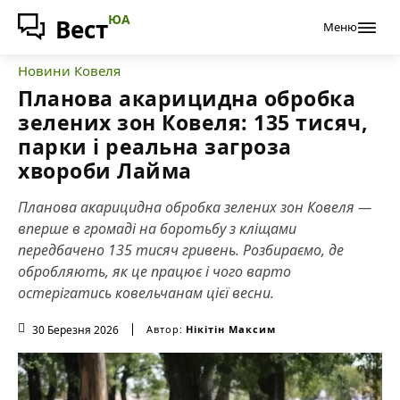
ЮА
Вест
Меню
Новини Ковеля
Планова акарицидна обробка
зелених зон Ковеля: 135 тисяч,
парки і реальна загроза
хвороби Лайма
Планова акарицидна обробка зелених зон Ковеля —
вперше в громаді на боротьбу з кліщами
передбачено 135 тисяч гривень. Розбираємо, де
обробляють, як це працює і чого варто
остерігатись ковельчанам цієї весни.
30 Березня 2026
Автор:
Нікітін Максим