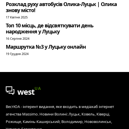
Розклад руху автобусів Олика-Луцьк | Олика
знову місто!
17 Квітня 2025
Топ 10 місць, де відсвяткувати день
народження у Луцьку
16 Серпня 2024
Маршрутка №3 у Луцьку онлайн
19 Грудня 2024
UA
west
ВестЮА - інтерент видання, яке входить в медіахаб інтернет
агенства Massimo. Новини Волині: Луцьк, Ковель, Ківерці,
Рожище, Камінь-Каширський, Володимир, Нововолинськ,
Устилуг, Берестечко.