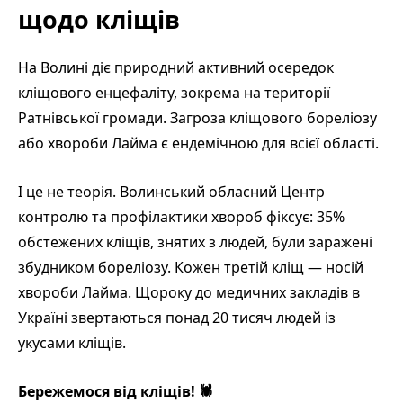
щодо кліщів
На Волині діє природний активний осередок
кліщового енцефаліту, зокрема на території
Ратнівської громади. Загроза кліщового бореліозу
або хвороби Лайма є ендемічною для всієї області.
І це не теорія. Волинський обласний Центр
контролю та профілактики хвороб фіксує: 35%
обстежених кліщів, знятих з людей, були заражені
збудником бореліозу. Кожен третій кліщ — носій
хвороби Лайма. Щороку до медичних закладів в
Україні звертаються понад 20 тисяч людей із
укусами кліщів.
Бережемося від кліщів! 🕷️