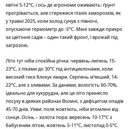
квітні 5-12°C, і ось де агрономи оживають: ґрунт
прогрівається, але стережися пізніх заморозків, як
у травні 2025, коли холод сунув з півночі,
опускаючи термометр до -5°C. Мені завжди прикро
за цвітіння садів – один такий фронт, і врожай під
загрозою.
Літо тут ніби спокійна річка: червень-липень 15-
23°C, з піками до 30°C під антициклонами, коли
високий тиск блокує хмари. Серпень м’якший, 14-
22°C, але з зливами. За даними, вологість 60-70%,
ідеально для кукурудзи, але це літо принесло
посуху в деяких районах Волині, з дефіцитом опадів
45-70 днів. Уяви: поля жовтіють, ніби втомлені від
сонця. Осінь – золота пора: вересень 10-17°C з
бабусеним літом, жовтень 5-11°C, листопад 0-5°C.