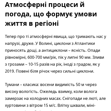
Атмосферні процеси й
погода, що формує умови
життя в регіоні
Тепер про ті атмосферні явища, що тримають нас у
напрузі, друже. У Волині, циклони з Атлантики
приносять дощі, а антициклони – ясність. Опади
рівномірні, 600-700 мм/рік, пік у липні 90 мм. Зливи
з грозами – 10-15 разів на рік, іноді з градом, як у
2019. Повені біля річок через сильні циклони.
Тумани – класика: восени видимість 50 м через
високу вологість. Ожеледь взимку, коли волога
замерзає на холодних масах. Снігопади не люті, але
хуртовини з вітром 15 м/с. Влітку шквали, міні-