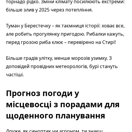
торнадо рідко. Зміни клімату посилюють екстреми:
більше злив у 2025 через потепління.
Туман у Берестечку – як таємниця історії: ховає все,
але робить прогулянку пригодою. Рибалки кажуть,
перед грозою риба клює – перевірено на Стирі!
Більше градів улітку, менше морозів узимку. З
доповідей провідних метеорологів, бурі стануть
частіші.
Прогноз погоди у
місцевосці з порадами для
щоденного планування
Друже, як синоптик чи агроном, ти знаєш,