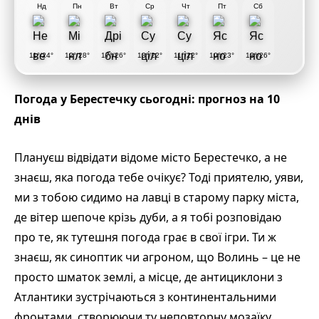
Нд
Пн
Вт
Ср
Чт
Пт
Сб
11°/24°
12°/28°
17°/26°
13°/22°
11°/22°
10°/23°
13°/26°
Погода у Берестечку сьогодні: прогноз на 10
днів
Плануєш відвідати відоме місто Берестечко, а не
знаєш, яка погода тебе очікує? Тоді приятелю, уяви,
ми з тобою сидимо на лавці в старому парку міста,
де вітер шепоче крізь дуби, а я тобі розповідаю
про те, як тутешня погода грає в свої ігри. Ти ж
знаєш, як синоптик чи агроном, що Волинь – це не
просто шматок землі, а місце, де антициклони з
Атлантики зустрічаються з континентальними
фронтами, створюючи ту неповторну мозаїку