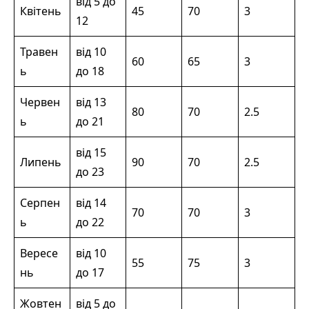
від 5 до
Квітень
45
70
3
12
Травен
від 10
60
65
3
ь
до 18
Червен
від 13
80
70
2.5
ь
до 21
від 15
Липень
90
70
2.5
до 23
Серпен
від 14
70
70
3
ь
до 22
Вересе
від 10
55
75
3
нь
до 17
Жовтен
від 5 до