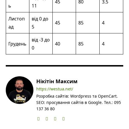
45
80
3.5
ь
11
Листоп
від 0 до
45
85
4
ад
5
від -3 до
Грудень
40
85
4
0
Нікітін Максим
https://westua.net/
Розробка сайтів: Wordpress та OpenCart.
SEO: просування сайтів в Google. Тел.: 095
137 36 80