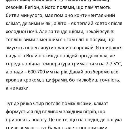
сезонів. Регіон, з його полями, що пам’ятають
битви минулого, має помірно континентальний
клімат, де зими м’які, а літо – як теплий ковток після
холодної ночі. Але за тенденціями, чекай зсувів:
тепліші зими з меншим снігом і літні посухи, що
змусять переглянути плани на врожай. Я опираюся
на дані з Волинських доповідей про довкілля, де
середньорічна температура тримається на 7-7.5°C,
а опади – 600-700 мм на рік. Давай розберемо все
крок за кроком, з цифрами, бо ти любиш точність,
а не казки.
Тут де річка Стир петляє поміж лісами, клімат
формується під впливом західних вітрів, що
приносять вологу. Це не те, що на півдні, де посуха
гризе землю, – тут баланс, але з сюрпризами.