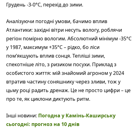
Грудень -3-0°C, перехід до зими.
Аналізуючи погодні умови, бачимо вплив
Атлантики: західні вітри несуть вологу, роблячи
регіон помірно вологим. Абсолютний мінімум -35°C
у 1987, максимум +35°C – рідко, бо ліси
пом’якшують вплив сонця. Тепліші зими,
спекотніше літо, з ризиком посухи. Приклад з
особистого життя: мій знайомий агроном у 2024
втратив частину соняшнику через зливи, тож у
цьму році радить дренаж. Це не просто цифри – це
про те, як циклони диктують ритм.
Інші новини:
Погодна у Камінь-Каширську
сьогодні: прогноз на 10 днів