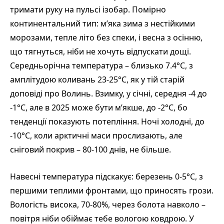
тримати руку на пульсі ізобар. Помірно
континентальний тип: м’яка зима з нестійкими
морозами, тепле літо без спеки, і весна з осінню,
що тягнуться, ніби не хочуть відпускати дощі.
Середньорічна температура – близько 7.4°C, з
амплітудою коливань 23-25°C, як у тій старій
доповіді про Волинь. Взимку, у січні, середня -4 до
-1°C, але в 2025 може бути м’якше, до -2°C, бо
тенденції показують потепління. Ночі холодні, до
-10°C, коли арктичні маси прослизають, але
сніговий покрив – 80-100 днів, не більше.
Навесні температура підскакує: березень 0-5°C, з
першими теплими фронтами, що приносять грози.
Вологість висока, 70-80%, через болота навколо –
повітря ніби обіймає тебе вологою ковдрою. У