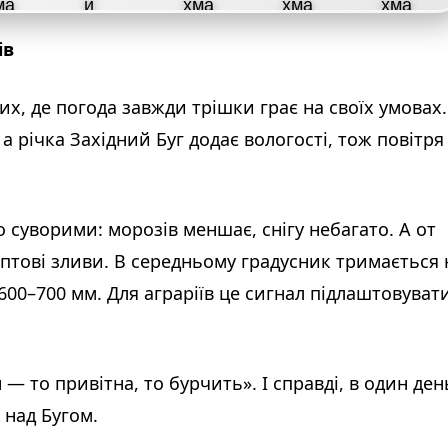
ів
их, де погода завжди трішки грає на своїх умовах.
а річка Західний Буг додає вологості, тож повітря
 суворими: морозів меншає, снігу небагато. А от
аптові зливи. В середньому градусник тримається 
 600–700 мм. Для аграріїв це сигнал підлаштовуват
н — то привітна, то бурчить». І справді, в один ден
 над Бугом.