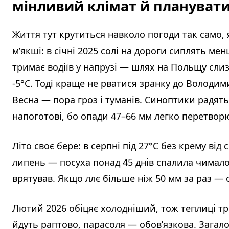
мінливий клімат й планувати
Життя тут крутиться навколо погоди так само,
м’якші: в січні 2025 солі на дороги сиплять м
тримає водіїв у напрузі — шлях на Польщу сл
-5°C. Тоді краще не рватися зранку до Володим
Весна — пора гроз і туманів. Синоптики радят
напоготові, бо опади 47–66 мм легко перетвор
Літо своє бере: в серпні під 27°C без крему в
липень — посуха понад 45 днів спалила чимало
врятував. Якщо ллє більше ніж 50 мм за раз — 
Лютий 2026 обіцяє холодніший, тож теплиці тр
йдуть раптово, парасоля — обов’язкова. Загал