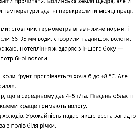
вміти прочитати. Волинська земля щедра, але й
и температури здатні перекреслити місяці праці.
ими: стовпчик термометра впав нижче норми, і
сли 66–93 мм води, створили надлишок вологи,
врожаю. Потепління ж вдаряє з іншого боку —
потрібної вологи.
 коли ґрунт прогрівається хоча б до +8 °C. Але
силля.
ар, що в середньому дає 4–5 т/га. Південь області
орноземи краще тримають вологу.
д холодів. Урожайність падає, якщо весна занадто
а з полів біля річки.