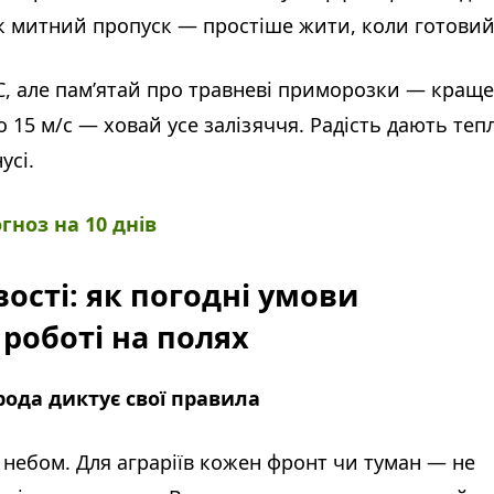
 Як митний пропуск — простіше жити, коли готовий
+8°C, але пам’ятай про травневі приморозки — краще
15 м/с — ховай усе залізяччя. Радість дають тепл
усі.
гноз на 10 днів
вості: як погодні умови
роботі на полях
рода диктує свої правила
 небом. Для аграріїв кожен фронт чи туман — не