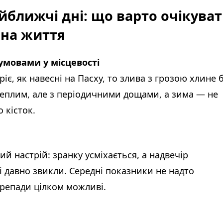
йближчі дні: що варто очікува
 на життя
умовами у місцевості
іє, як навесні на Пасху, то злива з грозою хлине 
теплим, але з періодичними дощами, а зима — не
 кісток.
ий настрій: зранку усміхається, а надвечір
і давно звикли. Середні показники не надто
перепади цілком можливі.