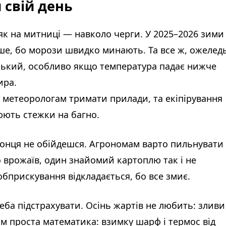
 свій день
 як на митниці — навколо черги. У 2025–2026 зими
енше, бо морози швидко минають. Та все ж, ожелед
изький, особливо якщо температура падає нижче
ира.
ь метеорологам тримати прилади, та екіпірування
юють стежки на багно.
ід сонця не обійдешся. Агрономам варто пильнувати
 врожаїв, один знайомий картоплю так і не
обприскування відкладається, бо все змиє.
еба підстрахувати. Осінь жартів не любить: зливи
ом проста математика: взимку шарф і термос від