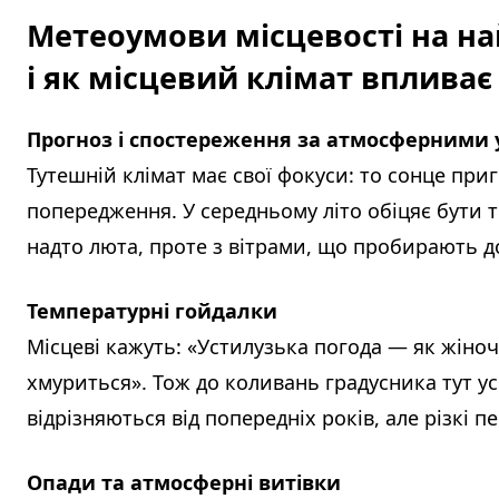
Метеоумови місцевості на на
і як місцевий клімат впливає
Прогноз і спостереження за атмосферними 
Тутешній клімат має свої фокуси: то сонце пригр
попередження. У середньому літо обіцяє бути 
надто люта, проте з вітрами, що пробирають до
Температурні гойдалки
Місцеві кажуть: «Устилузька погода — як жіноч
хмуриться». Тож до коливань градусника тут ус
відрізняються від попередніх років, але різкі 
Опади та атмосферні витівки