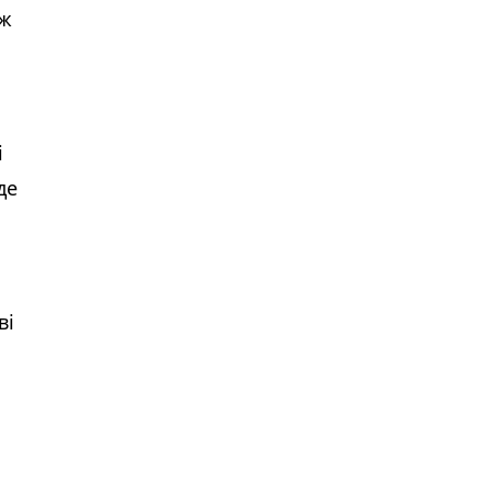
еж
і
де
ві