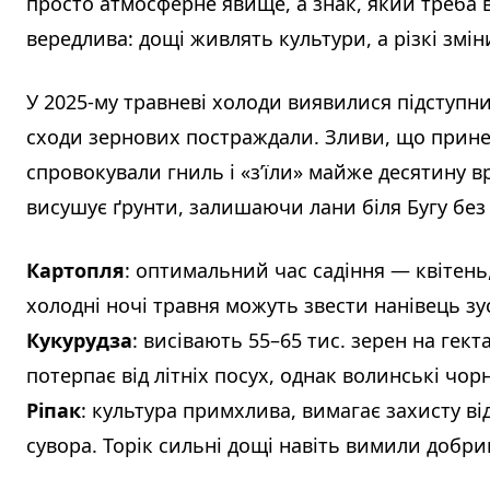
просто атмосферне явище, а знак, який треба 
вередлива: дощі живлять культури, а різкі змін
У 2025-му травневі холоди виявилися підступн
сходи зернових постраждали. Зливи, що прине
спровокували гниль і «з’їли» майже десятину 
висушує ґрунти, залишаючи лани біля Бугу без 
Картопля
: оптимальний час садіння — квітень,
холодні ночі травня можуть звести нанівець зу
Кукурудза
: висівають 55–65 тис. зерен на гект
потерпає від літніх посух, однак волинські ч
Ріпак
: культура примхлива, вимагає захисту ві
сувора. Торік сильні дощі навіть вимили добрив