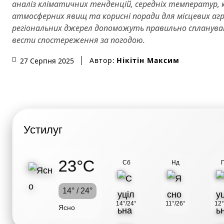
аналіз кліматичних тенденцій, середніх температур, к
атмосферних явищ та корисні поради для місцевих агрон
регіональних джерел допоможуть правильно спланува
вести спостереження за погодою.
Автор:
Нікітін Максим
27 Серпня 2025
Устилуг
23°C
Сб
Нд
14° / 24°
14°/24°
11°/26°
12°
Ясно