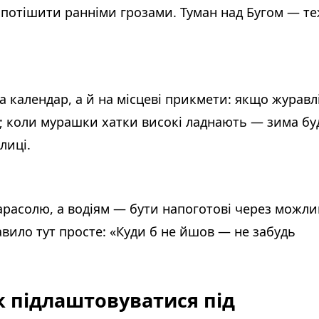
 потішити ранніми грозами. Туман над Бугом — т
 календар, а й на місцеві прикмети: якщо журавл
; коли мурашки хатки високі ладнають — зима бу
лиці.
арасолю, а водіям — бути напоготові через можли
равило тут просте: «Куди б не йшов — не забудь
к підлаштовуватися під