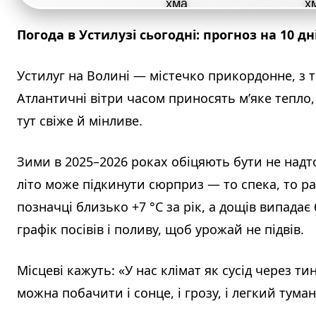
Погода в Устилузі сьогодні: прогноз на 10 дн
Устилуг на Волині — містечко прикордонне, з т
Атлантичні вітри часом приносять м’яке тепло, 
тут свіже й мінливе.
Зими в 2025–2026 роках обіцяють бути не надто
літо може підкинути сюрприз — то спека, то р
позначці близько +7 °C за рік, а дощів випадає
графік посівів і поливу, щоб урожай не підвів.
Місцеві кажуть: «У нас клімат як сусід через ти
можна побачити і сонце, і грозу, і легкий туман