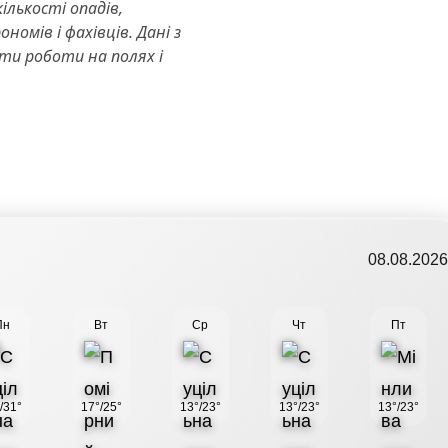
ількості опадів,
омів і фахівців. Дані з
ти роботи на полях і
08.08.202
Пн
Вт
Ср
Чт
Пт
/31°
17°/25°
13°/23°
13°/23°
13°/23°