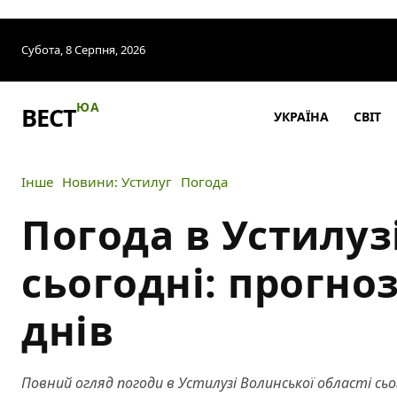
Субота, 8 Серпня, 2026
ЮА
ВЕСТ
УКРАЇНА
СВІТ
Інше
Новини: Устилуг
Погода
Погода в Устилуз
сьогодні: прогноз
днів
Повний огляд погоди в Устилузі Волинської області сьог