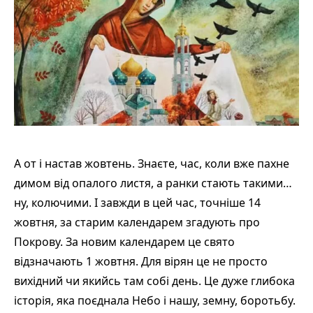
А от і настав жовтень. Знаєте, час, коли вже пахне
димом від опалого листя, а ранки стають такими…
ну, колючими. І завжди в цей час, точніше 14
жовтня, за старим календарем згадують про
Покрову. За новим календарем це свято
відзначають 1 жовтня. Для вірян це не просто
вихідний чи якийсь там собі день. Це дуже глибока
історія, яка поєднала Небо і нашу, земну, боротьбу.