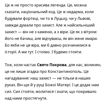
Це ж не просто красива легенда. Це, можна
сказати, національний код. Це ж недарма, коли
будували фортеці, чи то в Луцьку, чи у Львові,
завжди думали про захист. Але ж найсильніший
захист — він не з каменю, а з віри. Це як з вітром:
його не бачиш, але відчуваєш, як він жене хмари.
Бо якби не ця віра, ми б давно розчинилися в
історії. А ми тут. І стоїмо. І будемо стояти.
Тож, коли настає
Свято Покрова
, для нас, волинян,
це не лише згадка про Константинополь. Це
нагадування: наш захист — не тільки в наших
руках. Він ще й у руці Божої Матері. І це додає нам
сил. Сил стояти, молитися і знати, що покривало
над нами простягнуте.