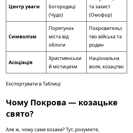
Центр уваги
Богородиці
та захист
(Чудо)
(Омофор)
Порятунок
Покровительс
Символізм
міста від
тво війська та
облоги
родин
Християнськи
Національна
Асоціація
й містицизм
воля, козацтво
Експортувати в Таблиці
Чому Покрова — козацьке
свято?
Але ж, чому саме козаки? Тут, розумієте,