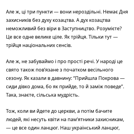
Але ж, ці три пункти — вони нероздільні. Немає Дня
захисників без духу козацтва. А дух козацтва
неможливий без віри в Заступництво. Розумієте?
Це все одне велике ціле. Як трійця. Тільки тут —
трійця національних сенсів.
Але ж, не забуваймо і про прості речі. У народі це
свято також пов’язане з початком весільного
сезону. Як казали в давнину: “Прийшла Покрова —
сиди дівко дома, бо як прийде, то й заміж поведе”.
Така, знаєте, сільська мудрість.
Тож, коли ви йдете до церкви, а потім бачите
людей, які несуть квіти на пам’ятники захисникам,
— це все один ланцюг. Наш український ланцюг,