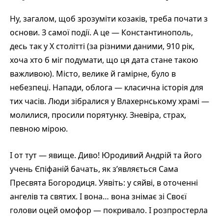
Ну, загалом, щоб зрозуміти козаків, треба почати з
основи. З самої події. А це — Константинополь,
десь так у Х столітті (за різними даними, 910 рік,
хоча хто б міг подумати, що ця дата стане такою
важливою). Місто, велике й гамірне, було в
небезпеці. Напади, облога — класична історія для
тих часів. Люди зібралися у Влахернському храмі —
молилися, просили порятунку. Зневіра, страх,
певною мірою.
І от тут — явище. Диво! Юродивий Андрій та його
учень Єпіфаній бачать, як з’являється Сама
Пресвята Богородиця. Уявіть: у сяйві, в оточенні
ангелів та святих. І вона… вона знімає зі Своєї
голови оцей омофор — покривало. І розпростерла