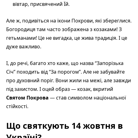
вівтар, присвячений Їй.
Але ж, подивіться на ікони Покрови, які збереглися.
Богородиця там часто зображена з козаками! З
гетьманами! Це не вигадка, це жива традиція. І це
дуже важливо.
І, до речі, багато хто каже, що назва “Запорізька
Січ” походить від “За порогом”. Але не забувайте
про духовний поріг. Вони жили на межі, але завжди
під захистом. І оцей образ — козак, вкритий
Святом Покрова
— став символом національної
стійкості.
Що святкують 14 жовтня в
Україні?