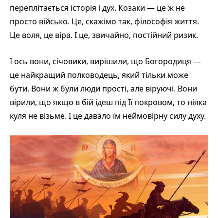
переплітається історія і дух. Козаки — це ж не
просто військо. Це, скажімо так, філософія життя.
Це воля, це віра. І це, звичайно, постійний ризик.
І ось вони, січовики, вирішили, що Богородиця —
це найкращий полководець, який тільки може
бути. Вони ж були люди прості, але віруючі. Вони
вірили, що якщо в бій ідеш під Її покровом, то ніяка
куля не візьме. І це давало їм неймовірну силу духу.