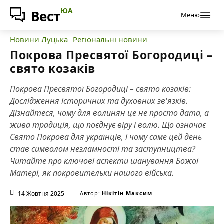
ЮА
Вест
Меню
Новини Луцька
Регіональні новини
Покрова Пресвятої Богородиці –
свято козаків
Покрова Пресвятої Богородиці – свято козаків:
Дослідження історичних та духовних зв'язків.
Дізнайтеся, чому для волинян це не просто дата, а
жива традиція, що поєднує віру і волю. Що означає
Свято Покрова для українців, і чому саме цей день
став символом незламності та заступництва?
Читайте про ключові аспекти шанування Божої
Матері, як покровительки нашого війська.
14 Жовтня 2025
Автор:
Нікітін Максим