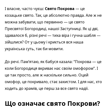
І власне, часто чуєш:
Свято Покрова
— це
козацьке свято. Так, це абсолютно правда. Але ж не
можна забувати, що первинно — це свято
Пресвятої Богородиці, нашої Заступниці. Як ці дві,
здавалося б, різні речі — тиха віра і гучна шабля —
зійшлися? От у цьому і криється вся наша
українська суть, так би мовити.
До речі. Пам’ятаю, як бабуся казала: “Покрова — це
коли Богородиця вкриває нас своїм омофором”. І
це так просто, але ж наскільки сильно. Оцей
омофор, це покривало, стає захистом. І для нас, хто
ходить до храмів, це перш за все свято надії.
Що означає свято Покрови?