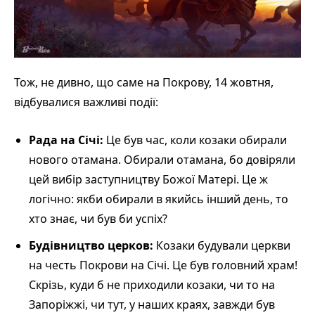
Тож, не дивно, що саме на Покрову, 14 жовтня,
відбувалися важливі події:
Рада на Січі:
Це був час, коли козаки обирали
нового отамана. Обирали отамана, бо довіряли
цей вибір заступництву Божої Матері. Це ж
логічно: якби обирали в якийсь інший день, то
хто знає, чи був би успіх?
Будівництво церков:
Козаки будували церкви
на честь Покрови на Січі. Це був головний храм!
Скрізь, куди б не приходили козаки, чи то на
Запоріжжі, чи тут, у наших краях, завжди був