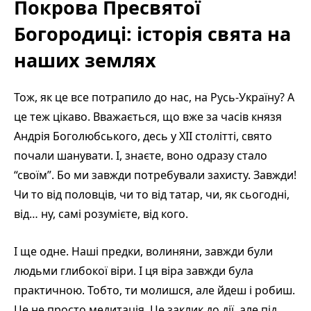
Покрова Пресвятої
Богородиці: історія свята на
наших землях
Тож, як це все потрапило до нас, на Русь-Україну? А
це теж цікаво. Вважається, що вже за часів князя
Андрія Боголюбського, десь у XII столітті, свято
почали шанувати. І, знаєте, воно одразу стало
“своїм”. Бо ми завжди потребували захисту. Завжди!
Чи то від половців, чи то від татар, чи, як сьогодні,
від… ну, самі розумієте, від кого.
І ще одне. Наші предки, волиняни, завжди були
людьми глибокої віри. І ця віра завжди була
практичною. Тобто, ти молишся, але йдеш і робиш.
Це не просто медитація. Це заклик до дії, але під