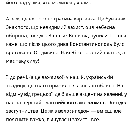
його над усіма, хто молився у храмі.
Але ж, це не просто красива картинка. Це був знак.
Знак того, що невидимий захист, оця небесна
оборона, вже діє. Вороги? Вони відступили. Історія
каже, що після цього дива Константинополь було
врятовано. От дивина. Начебто простий платок, а
має таку силу!
І, до речі, (а це важливо!) у нашій, українській
традиції, це свято прижилося якось особливо. На
відміну від грецької, де більше акцент на явленні, у
нас на перший план вийшов саме
захист
. Оця ідея
заступництва. Це як з велосипедом — вмієш, але
пояснити важко, відчуваєш захист і все.