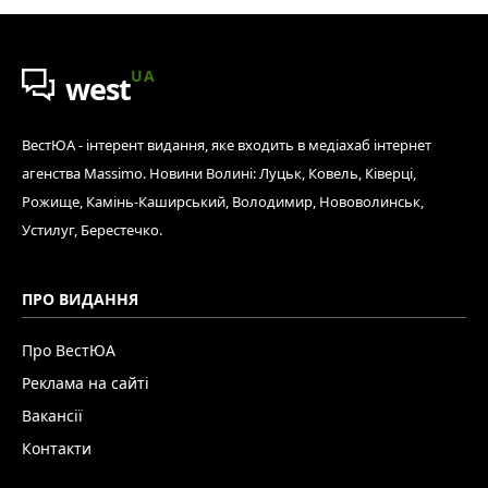
UA
west
ВестЮА - інтерент видання, яке входить в медіахаб інтернет
агенства Massimo. Новини Волині: Луцьк, Ковель, Ківерці,
Рожище, Камінь-Каширський, Володимир, Нововолинськ,
Устилуг, Берестечко.
ПРО ВИДАННЯ
Про ВестЮА
Реклама на сайті
Вакансії
Контакти