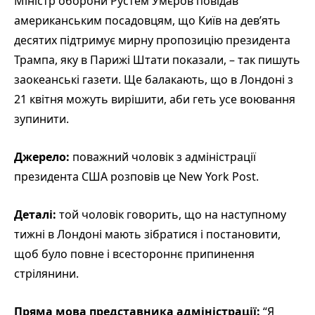
Міністр оборони Рустем Умєров повідав
американським посадовцям, що Київ на дев’ять
десятих підтримує мирну пропозицію президента
Трампа, яку в Парижі Штати показали, – так пишуть
заокеанські газети. Ще балакають, що в Лондоні з
21 квітня можуть вирішити, аби геть усе воювання
зупинити.
Джерело:
поважний чоловік з адміністрації
президента США розповів це New York Post.
Деталі:
той чоловік говорить, що на наступному
тижні в Лондоні мають зібратися і постановити,
щоб було повне і всестороннє припинення
стрілянини.
Пряма мова представника адміністрації:
“Я