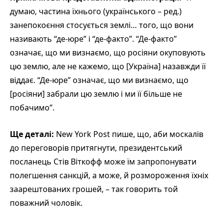
думаю, частина їхнього (українського – ред.)
занепокоєння стосується землі… того, що вони
називають “де-юре” і “де-факто”. “Де-факто”
означає, що ми визнаємо, що росіяни окуповують
цю землю, але не кажемо, що [Україна] назавжди її
віддає. “Де-юре” означає, що ми визнаємо, що
[росіяни] забрали цю землю і ми її більше не
побачимо”.
Ще деталі:
New York Post пише, що, аби москалів
до переговорів притягнути, президентський
посланець Стів Віткофф може їм запропонувати
полегшення санкцій, а може, й розмороження їхніх
заарештованих грошей, – так говорить той
поважний чоловік.