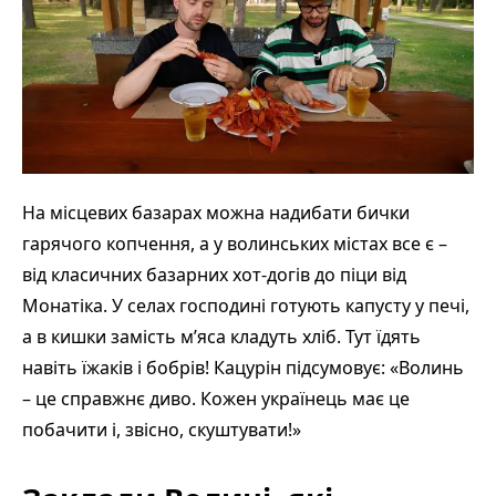
На місцевих базарах можна надибати бички
гарячого копчення, а у волинських містах все є –
від класичних базарних хот-догів до піци від
Монатіка. У селах господині готують капусту у печі,
а в кишки замість м’яса кладуть хліб. Тут їдять
навіть їжаків і бобрів! Кацурін підсумовує: «Волинь
– це справжнє диво. Кожен українець має це
побачити і, звісно, скуштувати!»