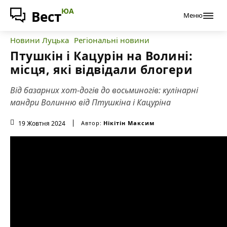
ЮА
Вест
Меню
Новини Луцька
Регіональні новини
Птушкін і Кацурін на Волині:
місця, які відвідали блогери
Від базарних хот-догів до восьминогів: кулінарні
мандри Волинню від Птушкіна і Кацуріна
19 Жовтня 2024
Автор:
Нікітін Максим