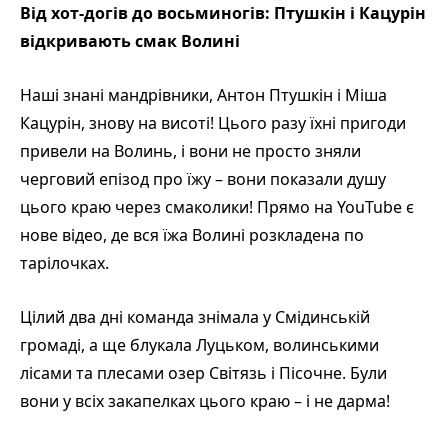
Від хот-догів до восьминогів: Птушкін і Кацурін
відкривають смак Волині
Наші знані мандрівники, Антон Птушкін і Міша
Кацурін, знову на висоті! Цього разу їхні пригоди
привели на Волинь, і вони не просто зняли
черговий епізод про їжу – вони показали душу
цього краю через смаколики! Прямо на YouTube є
нове відео, де вся їжа Волині розкладена по
тарілочках.
Цілий два дні команда знімала у Смідинській
громаді, а ще блукала Луцьком, волинськими
лісами та плесами озер Світязь і Пісочне. Були
вони у всіх закапелках цього краю – і не дарма!