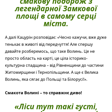
смакову подорож з
легендарної Замкової
площі в самому серці
міста.
А далі Кацурін розповідає: «Чесно кажучи, вже дуже
тенькає в животі від передчуття! Але спершу
давайте розберемось, що таке Волинь. Це не
просто область на карті, це ціла історико-
культурна спадщина – від Рівненщини до частини
Житомирщини і Тернопільщини. А ще є Велика
Волинь, яка сягає до Польщі та Білорусі!».
Смакота Волині – то справжнє диво!
«Ліси тут такі густі,