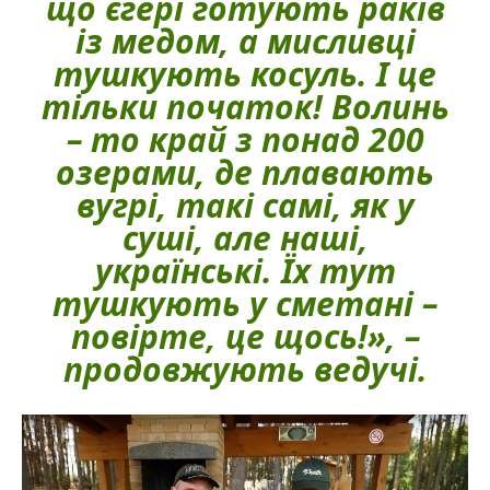
що єгері готують раків
із медом, а мисливці
тушкують косуль. І це
тільки початок! Волинь
– то край з понад 200
озерами, де плавають
вугрі, такі самі, як у
суші, але наші,
українські. Їх тут
тушкують у сметані –
повірте, це щось!», –
продовжують ведучі.