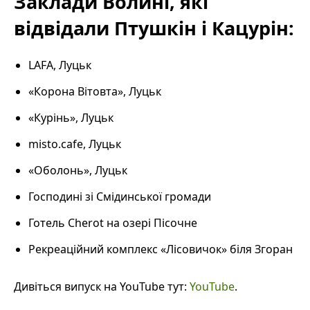
Заклади Волині, які
відвідали Птушкін і Кацурін:
LAFA, Луцьк
«Корона Вітовта», Луцьк
«Курінь», Луцьк
misto.cafe, Луцьк
«Оболонь», Луцьк
Господині зі Смідинської громади
Готель Cherot на озері Пісочне
Рекреаційний комплекс «Лісовичок» біля Згоран
Дивіться випуск на YouTube тут:
YouTube
.