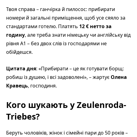
Твоя справа – ганчірка й пилосос: прибирати
номери й загальні приміщення, щоб усе сяяло за
стандартами готелю. Платять
12 € нетто за
годину
, але треба знати німецьку чи англійську від
рівня А1 – без двох слів із господарями не
обійдешся.
Цитата дня
: «Прибирати – це як готувати борщ:
робиш із душею, і всі задоволені», – жартує
Олена
Кравець
, господиня.
Кого шукають у Zeulenroda-
Triebes?
Беруть чоловіків, жінок і сімейні пари до 50 років –