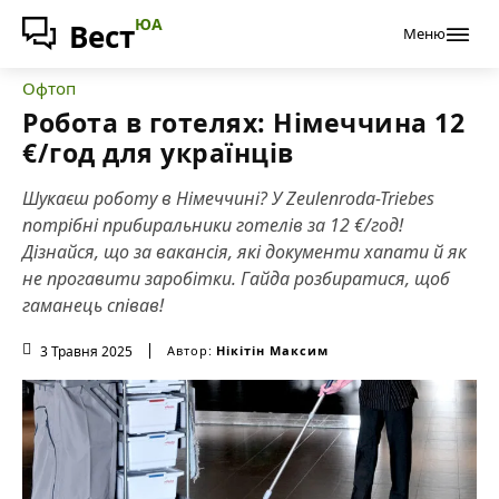
ЮА
Вест
Меню
Офтоп
Робота в готелях: Німеччина 12
€/год для українців
Шукаєш роботу в Німеччині? У Zeulenroda-Triebes
потрібні прибиральники готелів за 12 €/год!
Дізнайся, що за вакансія, які документи хапати й як
не прогавити заробітки. Гайда розбиратися, щоб
гаманець співав!
3 Травня 2025
Автор:
Нікітін Максим