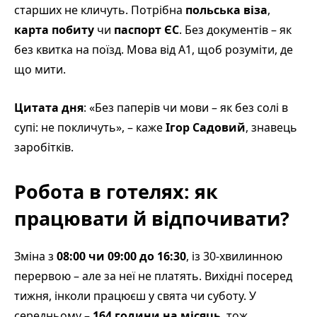
старших не кличуть. Потрібна
польська віза
,
карта побиту
чи
паспорт ЄС
. Без документів – як
без квитка на поїзд. Мова від А1, щоб розуміти, де
що мити.
Цитата дня
: «Без паперів чи мови – як без солі в
супі: не покличуть», – каже
Ігор Садовий
, знавець
заробітків.
Робота в готелях: як
працювати й відпочивати?
Зміна з
08:00 чи 09:00 до 16:30
, із 30-хвилинною
перервою – але за неї не платять. Вихідні посеред
тижня, інколи працюєш у свята чи суботу. У
середньому –
164 години на місяць
, тож