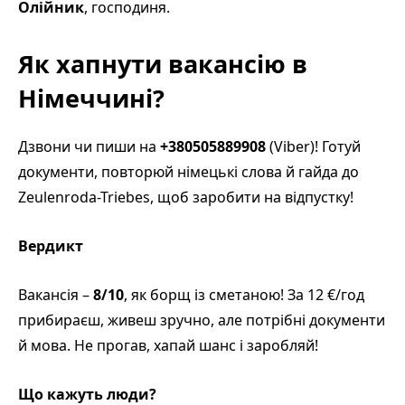
Олійник
, господиня.
Як хапнути вакансію в
Німеччині?
Дзвони чи пиши на
+380505889908
(Viber)! Готуй
документи, повторюй німецькі слова й гайда до
Zeulenroda-Triebes, щоб заробити на відпустку!
Вердикт
Вакансія –
8/10
, як борщ із сметаною! За 12 €/год
прибираєш, живеш зручно, але потрібні документи
й мова. Не прогав, хапай шанс і заробляй!
Що кажуть люди?