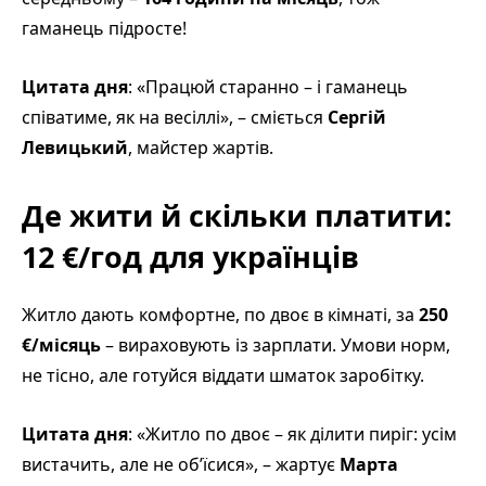
гаманець підросте!
Цитата дня
: «Працюй старанно – і гаманець
співатиме, як на весіллі», – сміється
Сергій
Левицький
, майстер жартів.
Де жити й скільки платити:
12 €/год для українців
Житло дають комфортне, по двоє в кімнаті, за
250
€/місяць
– вираховують із зарплати. Умови норм,
не тісно, але готуйся віддати шматок заробітку.
Цитата дня
: «Житло по двоє – як ділити пиріг: усім
вистачить, але не об’їсися», – жартує
Марта