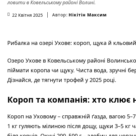
ловити в Ковельському районі Волині.
Автор:
Нікітін Максим
22 Квітня 2025
Рибалка на озері Ухове: короп, щука й кльовий
Озеро Ухове в Ковельському районі Волинської 
піймати коропа чи щуку. Чиста вода, зручні бере
Дізнайся, де тягнути трофей у 2025 році.
Короп та компанія: хто клює
Короп на Уховому – справжній ґазда, вагою 5–7 
1 кг гуляють мілиною після дощу, щуки 3–5 кг ч
біля корчів. Окуні 200–500 г – здобич для нова