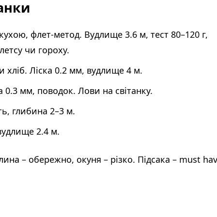
манки
акухою, флет-метод. Вудлище 3.6 м, тест 80–120 г,
летсу чи гороху.
и хліб. Ліска 0.2 мм, вудлище 4 м.
ка 0.3 мм, поводок. Лови на світанку.
ть, глибина 2–3 м.
вудлище 2.4 м.
ина – обережно, окуня – різко. Підсака – must hav