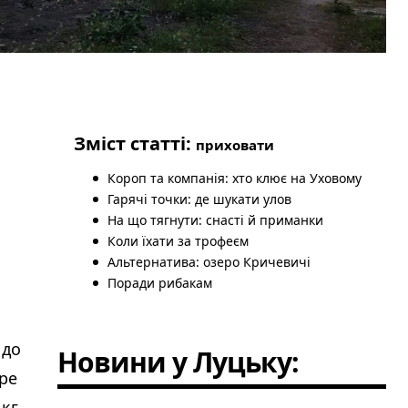
Зміст статті:
приховати
Короп та компанія: хто клює на Уховому
Гарячі точки: де шукати улов
На що тягнути: снасті й приманки
Коли їхати за трофеєм
Альтернатива: озеро Кричевичі
Поради рибакам
 до
Новини у Луцьку:
ере
 кг