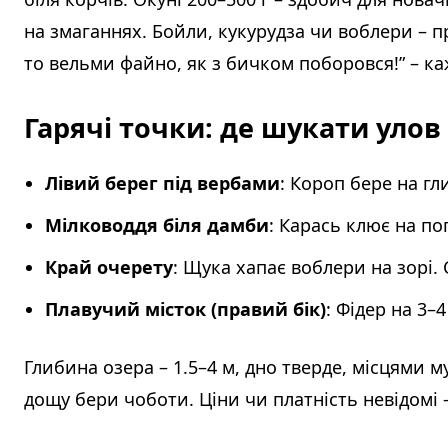
на змаганнях. Бойли, кукурудза чи воблери – п
то вельми файно, як з бичком поборовся!” – ка
Гарячі точки: де шукати улов
Лівий берег під вербами
: Короп бере на гл
Мілководдя біля дамби
: Карась клює на по
Край очерету
: Щука хапає воблери на зорі. С
Плавучий місток (правий бік)
: Фідер на 3–
Глибина озера – 1.5–4 м, дно тверде, місцями м
дощу бери чоботи. Ціни чи платність невідомі –