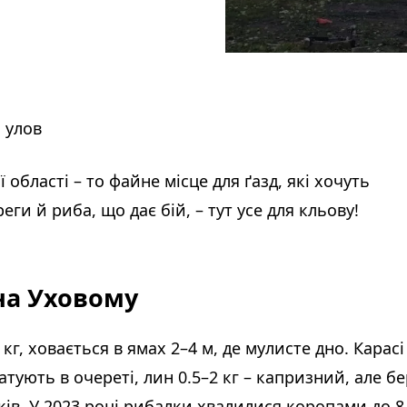
 улов
області – то файне місце для ґазд, які хочуть
ги й риба, що дає бій, – тут усе для кльову!
 на Уховому
кг, ховається в ямах 2–4 м, де мулисте дно. Карасі
атують в очереті, лин 0.5–2 кг – капризний, але б
чків. У 2023 році рибалки хвалилися коропами до 8