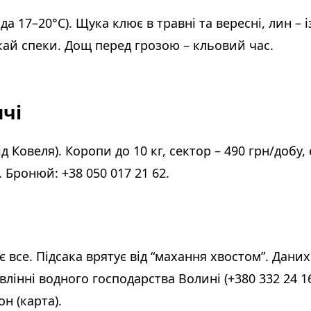
а 17–20°C). Щука клює в травні та вересні, лин – і
кай спеки. Дощ перед грозою – кльовий час.
чі
ід Ковеля). Коропи до 10 кг, сектор – 490 грн/добу, 
. Бронюй: +38 050 017 21 62.
 все. Підсака врятує від “махання хвостом”. Даних
влінні водного господарства Волині (+380 332 24 1
н (карта).