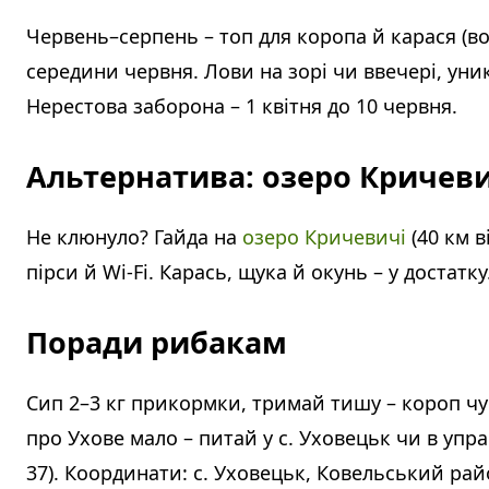
Червень–серпень – топ для коропа й карася (вод
середини червня. Лови на зорі чи ввечері, уни
Нерестова заборона – 1 квітня до 10 червня.
Альтернатива: озеро Кричеви
Не клюнуло? Гайда на
озеро Кричевичі
(40 км в
пірси й Wi-Fi. Карась, щука й окунь – у достатку
Поради рибакам
Сип 2–3 кг прикормки, тримай тишу – короп чує
про Ухове мало – питай у с. Уховецьк чи в упра
37). Координати: с. Уховецьк, Ковельський райо