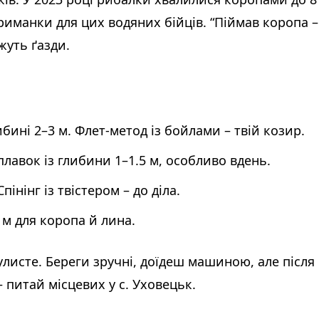
риманки для цих водяних бійців. “Піймав коропа –
жуть ґазди.
ибині 2–3 м. Флет-метод із бойлами – твій козир.
плавок із глибини 1–1.5 м, особливо вдень.
пінінг із твістером – до діла.
4 м для коропа й лина.
улисте. Береги зручні, доїдеш машиною, але після
 питай місцевих у с. Уховецьк.