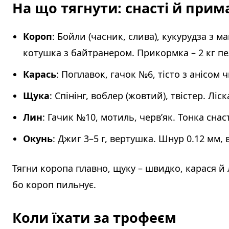
На що тягнути: снасті й при
Короп
: Бойли (часник, слива), кукурудза з м
котушка з байтранером. Прикормка – 2 кг пе
Карась
: Поплавок, гачок №6, тісто з анісом ч
Щука
: Спінінг, воблер (жовтий), твістер. Ліс
Лин
: Гачик №10, мотиль, черв’як. Тонка снас
Окунь
: Джиг 3–5 г, вертушка. Шнур 0.12 мм, 
Тягни коропа плавно, щуку – швидко, карася й л
бо короп пильнує.
Коли їхати за трофеєм