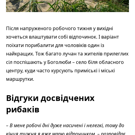
Після напруженого робочого тижня у вихідні
хочеться влаштувати собі відпочинок. І варіант
поїхати порибалити для чоловіків один із
найкращих. Тож багато лучан та жителів прилеглих
сіл поспішають у Боголюби – село біля обласного
центру, куди часто курсують приміські і міські
маршрутки.
Відгуки досвідчених
рибаків
– В мене робочі дні дуже насичені і нелегкі, тому до
кінця тижня я вже марю відпочинком, – розповідає