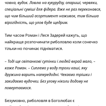
човна, вудок. Ловлю на кукурудзу, опариші, червяки,
спеціальні суміші для фідера. Вже не раз переконався,
що чим більший асортимент наживок, тим більша
вірогідність, що улов буде щедрим.
Тим часом Роман і Леся Задерей кажуть, що
найкраще розпочинати риболовлю коли сонечко
тільки-но починає підніматися.
– Тоді ще світанкові сутінки і людей вкрай мало, –
каже Роман. – Сиплемо у воду трохи каші, яку
дружина варить напередодні. Чекаємо трішки і
закидаємо вудочки. Без улову ніколи додому не
повертаємося.
Безумовно, риболовля в Боголюбах є