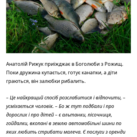
Анатолій Рижук приїжджає в Боголюби з Рожищ.
Поки дружина купається, готує канапки, а діти
граються, він залюбки рибалить.
– Це найкращий спосіб розслабитися і відпочити, –
усміхається чоловік. – Бо ж тут подбали і про
дорослих і про дітей – є альтанки, пісочниця,
гойдалки, вкопані в землю автомобільні шини по
яких любить стрибати малеча. Є послуги з оренди