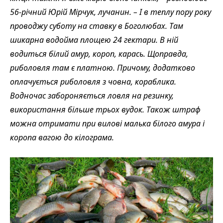
56-річний Юрій Мірчук, лучанин. – І в теплу пору року
проводжу суботу на ставку в Боголюбах. Там
шикарна водойма площею 24 гектари. В ній
водиться білий амур, короп, карась. Щоправда,
риболовля там є платною. Причому, додатково
оплачується риболовля з човна, кораблика.
Водночас забороняється ловля на резинку,
використання більше трьох вудок. Також штраф
можна отримати при вилові малька білого амура і
коропа вагою до кілограма.