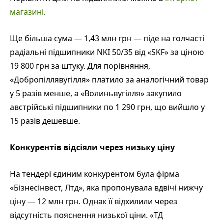
магазині
.
Ще більша сума — 1,43 млн грн — піде на голчасті
радіальні підшипники NKI 50/35 від «SKF» за ціною
19 800 грн за штуку. Для порівняння,
«Добропіллявугілля» платило за аналогічний товар
у 5 разів менше, а «Волиньвугілля» закупило
австрійські підшипники по 1 290 грн, що вийшло у
15 разів дешевше.
Конкурентів відсіяли через низьку ціну
На тендері єдиним конкурентом була фірма
«Бізнесінвест, Лтд», яка пропонувала вдвічі нижчу
ціну — 12 млн грн. Однак її відхилили через
відсутність пояснення низької ціни. «ТД