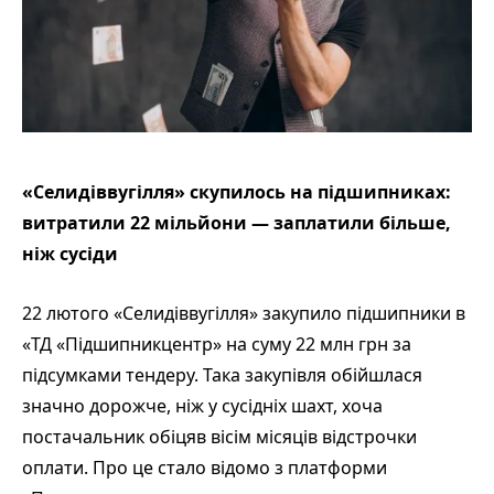
«Селидіввугілля» скупилось на підшипниках:
витратили 22 мільйони — заплатили більше,
ніж сусіди
22 лютого «Селидіввугілля» закупило підшипники в
«ТД «Підшипникцентр» на суму 22 млн грн за
підсумками тендеру. Така закупівля обійшлася
значно дорожче, ніж у сусідніх шахт, хоча
постачальник обіцяв вісім місяців відстрочки
оплати. Про це стало відомо з платформи