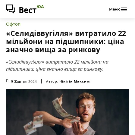
ЮА
Вест
Меню
Офтоп
«Селидіввугілля» витратило 22
мільйони на підшипники: ціна
значно вища за ринкову
«Селидіввугілля» витратило 22 мільйони на
підшипники: ціна значно вища за ринкову.
9 Жовтня 2024
Автор:
Нікітін Максим