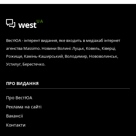
UA
west
ВестЮА - інтерент видання, яке входить в медіахаб інтернет
агенства Massimo. Новини Волині: Луцьк, Ковель, Ківерці,
Рожище, Камінь-Каширський, Володимир, Нововолинськ,
Устилуг, Берестечко.
ПРО ВИДАННЯ
Про ВестЮА
Реклама на сайті
Вакансії
Контакти