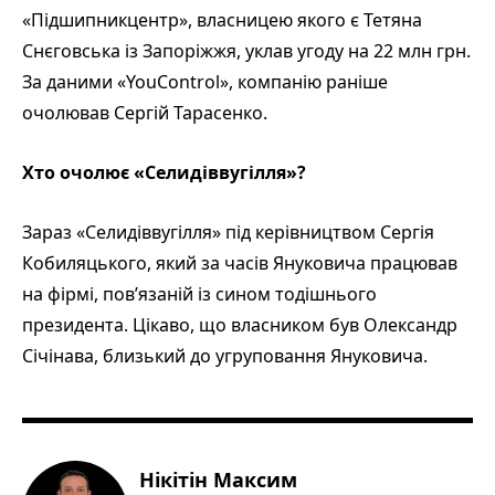
«Підшипникцентр», власницею якого є Тетяна
Снєговська із Запоріжжя, уклав угоду на 22 млн грн.
За даними «YouControl», компанію раніше
очолював Сергій Тарасенко.
Хто очолює «Селидіввугілля»?
Зараз «Селидіввугілля» під керівництвом Сергія
Кобиляцького, який за часів Януковича працював
на фірмі, пов’язаній із сином тодішнього
президента. Цікаво, що власником був Олександр
Січінава, близький до угруповання Януковича.
Нікітін Максим