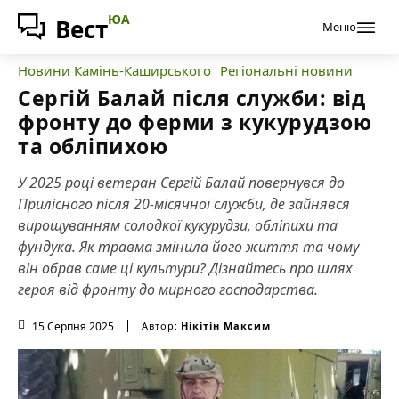
ЮА
Вест
Меню
Новини Камінь-Каширського
Регіональні новини
Сергій Балай після служби: від
фронту до ферми з кукурудзою
та обліпихою
У 2025 році ветеран Сергій Балай повернувся до
Прилісного після 20-місячної служби, де зайнявся
вирощуванням солодкої кукурудзи, обліпихи та
фундука. Як травма змінила його життя та чому
він обрав саме ці культури? Дізнайтесь про шлях
героя від фронту до мирного господарства.
15 Серпня 2025
Автор:
Нікітін Максим