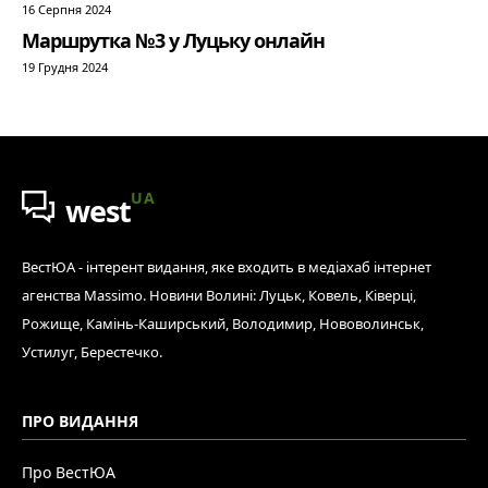
16 Серпня 2024
Маршрутка №3 у Луцьку онлайн
19 Грудня 2024
UA
west
ВестЮА - інтерент видання, яке входить в медіахаб інтернет
агенства Massimo. Новини Волині: Луцьк, Ковель, Ківерці,
Рожище, Камінь-Каширський, Володимир, Нововолинськ,
Устилуг, Берестечко.
ПРО ВИДАННЯ
Про ВестЮА