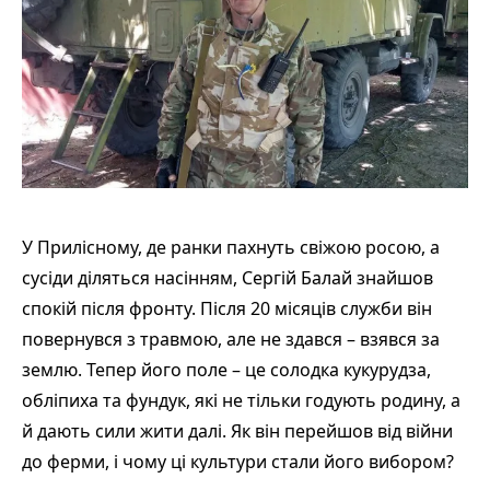
У Прилісному, де ранки пахнуть свіжою росою, а
сусіди діляться насінням, Сергій Балай знайшов
спокій після фронту. Після 20 місяців служби він
повернувся з травмою, але не здався – взявся за
землю. Тепер його поле – це солодка кукурудза,
обліпиха та фундук, які не тільки годують родину, а
й дають сили жити далі. Як він перейшов від війни
до ферми, і чому ці культури стали його вибором?