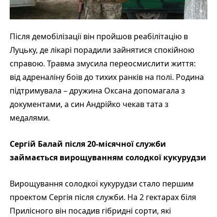
Після демобілізації він пройшов реабілітацію в
Луцьку, де лікарі порадили зайнятися спокійною
справою. Травма змусила переосмислити життя:
від адреналіну боїв до тихих ранків на полі. Родина
підтримувала – дружина Оксана допомагала з
документами, а син Андрійко чекав тата з
медалями.
Сергій Балай після 20-місячної служби
займається вирощуванням солодкої кукурудзи
Вирощування солодкої кукурудзи стало першим
проектом Сергія після служби. На 2 гектарах біля
Прилісного він посадив гібридні сорти, які