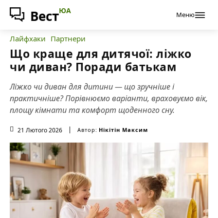
ЮА
Вест
Меню
Лайфхаки
Партнери
Що краще для дитячої: ліжко
чи диван? Поради батькам
Ліжко чи диван для дитини — що зручніше і
практичніше? Порівнюємо варіанти, враховуємо вік,
площу кімнати та комфорт щоденного сну.
21 Лютого 2026
Автор:
Нікітін Максим