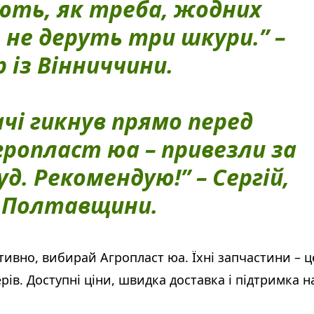
ють, як треба, жодних
, не деруть три шкури.” –
 із Вінниччини.
ачі гикнув прямо перед
гропласт юа – привезли за
уд. Рекомендую!” – Сергій,
з Полтавщини.
вно, вибирай Агропласт юа. Їхні запчастини – ц
ерів. Доступні ціни, швидка доставка і підтримка н