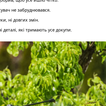
добрив, щоб усе йшло чітко.
кувач не забруднювався.
ки, ні довгих змін.
 деталі, які тримають усе докупи.