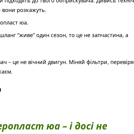
си підходять до твого обприскувача. Дивись техніч
– вони розкажуть.
ропласт юа.
ланг “живе” один сезон, то це не запчастина, а
ч – це не вічний двигун. Міняй фільтри, перевір
жаєм.
а
ропласт юа – і досі не