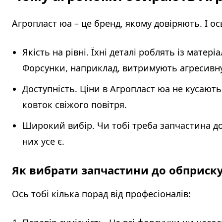
Агропласт юа – це бренд, якому довіряють. І ос
Якість на рівні. Їхні деталі роблять із матері
Форсунки, наприклад, витримують агресивну 
Доступність. Ціни в Агропласт юа не кусають
ковток свіжого повітря.
Широкий вибір. Чи тобі треба запчастина до
них усе є.
Як вибрати запчастини до обприску
Ось тобі кілька порад від професіоналів: