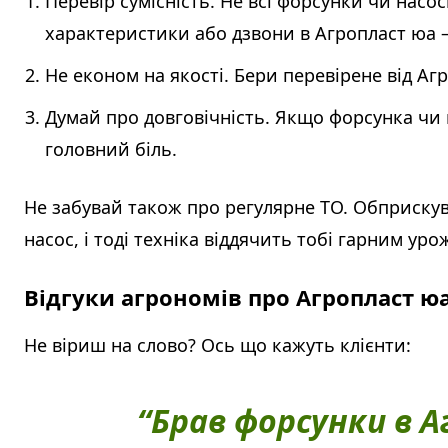
Перевір сумісність. Не всі форсунки чи насо
характеристики або дзвони в Агропласт юа 
Не економ на якості. Бери перевірене від Аг
Думай про довговічність. Якщо форсунка чи ш
головний біль.
Не забувай також про регулярне ТО. Обприскува
насос, і тоді техніка віддячить тобі гарним уро
Відгуки агрономів про Агропласт ю
Не віриш на слово? Ось що кажуть клієнти:
“Брав форсунки в Аг