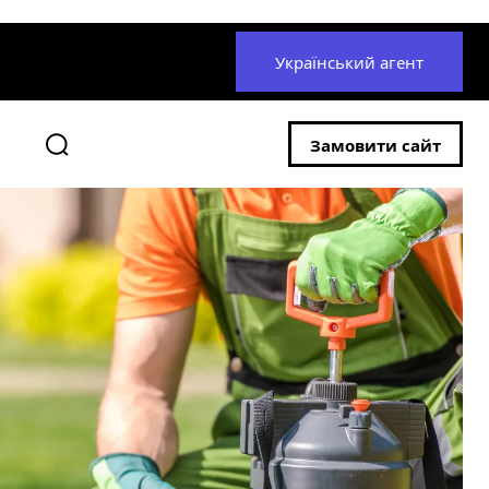
Український агент
Замовити сайт