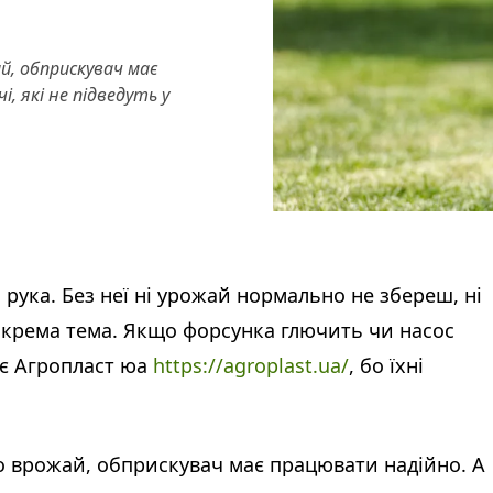
, обприскувач має
, які не підведуть у
а рука. Без неї ні урожай нормально не збереш, ні
 окрема тема. Якщо форсунка глючить чи насос
учає Агропласт юа
https://agroplast.ua/
, бо їхні
 врожай, обприскувач має працювати надійно. А