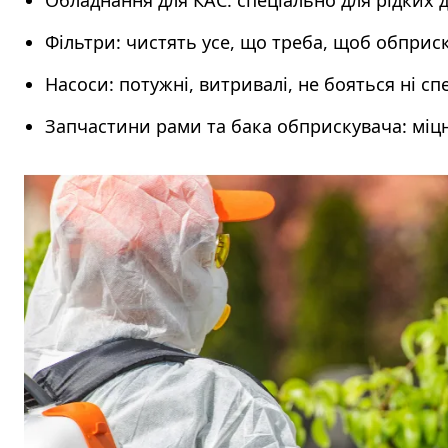
Обладнання для КАС: спеціально для рідких 
Фільтри: чистять усе, що треба, щоб обприс
Насоси: потужні, витривалі, не бояться ні спе
Запчастини рами та бака обприскувача: міцні