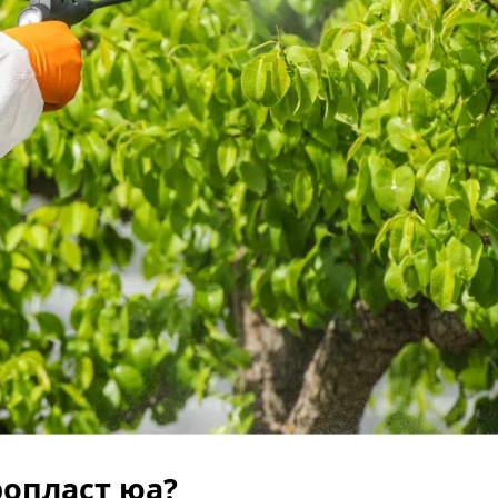
опласт юа?