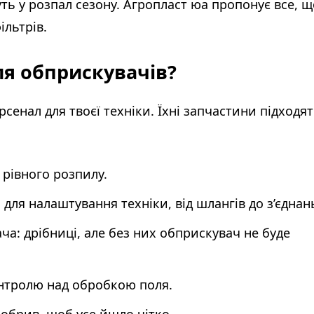
уть у розпал сезону. Агропласт юа пропонує все, щ
фільтрів.
ля обприскувачів?
рсенал для твоєї техніки. Їхні запчастини підходя
 рівного розпилу.
для налаштування техніки, від шлангів до з’єднан
а: дрібниці, але без них обприскувач не буде
онтролю над обробкою поля.