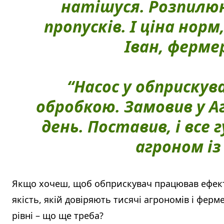
натішуся. Розпилю
пропусків. І ціна норм
Іван, фермер
“Насос у обприскув
обробкою. Замовив у А
день. Поставив, і все г
агроном і
Якщо хочеш, щоб обприскувач працював ефекти
якість, якій довіряють тисячі агрономів і ферм
рівні – що ще треба?