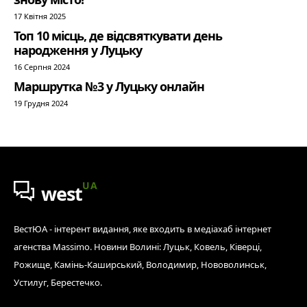
17 Квітня 2025
Топ 10 місць, де відсвяткувати день
народження у Луцьку
16 Серпня 2024
Маршрутка №3 у Луцьку онлайн
19 Грудня 2024
UA
west
ВестЮА - інтерент видання, яке входить в медіахаб інтернет
агенства Massimo. Новини Волині: Луцьк, Ковель, Ківерці,
Рожище, Камінь-Каширський, Володимир, Нововолинськ,
Устилуг, Берестечко.