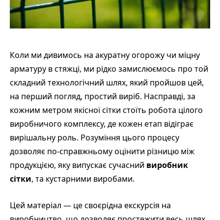
Коли ми дивимось на акуратну огорожу чи міцну
арматуру в стяжці, ми рідко замислюємось про той
складний технологічний шлях, який пройшов цей,
на перший погляд, простий виріб. Насправді, за
кожним метром якісної сітки стоїть робота цілого
виробничого комплексу, де кожен етап відіграє
вирішальну роль. Розуміння цього процесу
дозволяє по-справжньому оцінити різницю між
продукцією, яку випускає сучасний
виробник
сітки
, та кустарними виробами.
Цей матеріал — це своєрідна екскурсія на
виробництво, що дозволяє простежити весь шлях