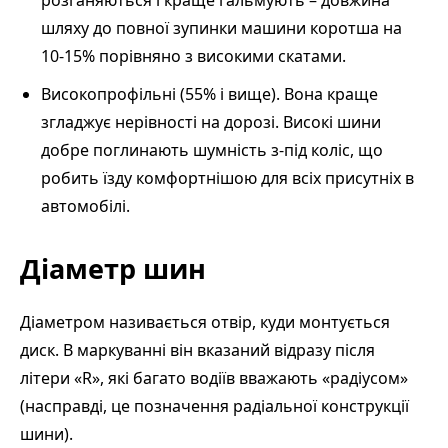
розганяються і краще гальмують – довжина
шляху до повної зупинки машини коротша на
10-15% порівняно з високими скатами.
Високопрофільні (55% і вище). Вона краще
згладжує нерівності на дорозі. Високі шини
добре поглинають шумність з-під коліс, що
робить їзду комфортнішою для всіх присутніх в
автомобілі.
Діаметр шин
Діаметром називається отвір, куди монтується
диск. В маркуванні він вказаний відразу після
літери «R», які багато водіїв вважають «радіусом»
(насправді, це позначення радіальної конструкції
шини).