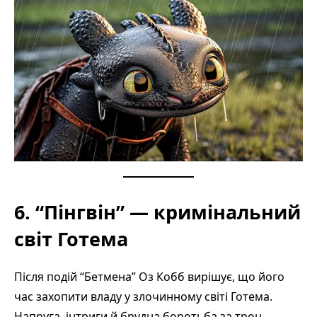
6. “Пінгвін” — кримінальний
світ Готема
Після подій “Бетмена” Оз Кобб вирішує, що його
час захопити владу у злочинному світі Готема.
Напруга, інтриги й брудна боротьба за трон.