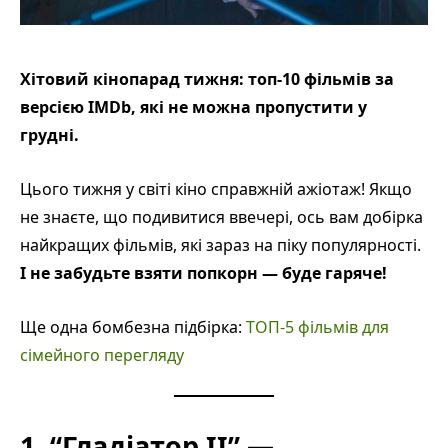
Хітовий кінопарад тижня: топ-10 фільмів за
версією IMDb, які не можна пропустити у
грудні.
Цього тижня у світі кіно справжній ажіотаж! Якщо
не знаєте, що подивитися ввечері, ось вам добірка
найкращих фільмів, які зараз на піку популярності.
І не забудьте взяти попкорн — буде гаряче!
Ще одна бомбезна підбірка:
ТОП-5 фільмів для
сімейного перегляду
1. “Гладіатор II” —