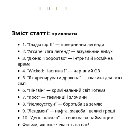
Зміст статті:
приховати
1. “Гладіатор II” — повернення легенди
2. “Arcane: Ліга легенд” — візуальний вибух
3. “Дюна: Пророцтво” — інтриги й космічна
драма
4. “Wicked: Частина I” — чарівний ОЗ
5. “Як дресирувати дракона” — класика для всієї
сім’ї
6. “Пінгвін” — кримінальний світ Готема
7. “Крос” — таємниці і злочини
8. “Йеллоустоун” — боротьба за землю
9. “Лендмен” — нафта, жадоба і великі гроші
10. “День шакала” — гонитва за найманцем
Фільми, які вже чекають на вас!