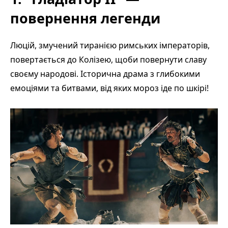
повернення легенди
Люцій, змучений тиранією римських імператорів,
повертається до Колізею, щоби повернути славу
своєму народові. Історична драма з глибокими
емоціями та битвами, від яких мороз іде по шкірі!