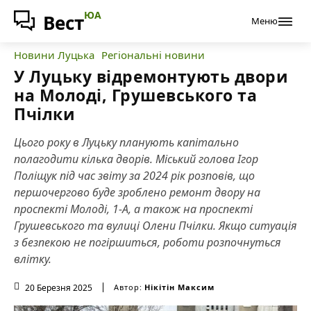
ЮА
Вест
Меню
Новини Луцька
Регіональні новини
У Луцьку відремонтують двори
на Молоді, Грушевського та
Пчілки
Цього року в Луцьку планують капітально
полагодити кілька дворів. Міський голова Ігор
Поліщук під час звіту за 2024 рік розповів, що
першочергово буде зроблено ремонт двору на
проспекті Молоді, 1-А, а також на проспекті
Грушевського та вулиці Олени Пчілки. Якщо ситуація
з безпекою не погіршиться, роботи розпочнуться
влітку.
20 Березня 2025
Автор:
Нікітін Максим