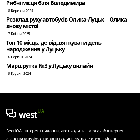
Рибні місця біля Володимира
18 Березня 2025
Розклад руху автобусів Олика-Луцьк | Олика
знову місто!
17 Квітня 2025
Топ 10 місць, де відсвяткувати день
народження у Луцьку
16 Серпня 2024
Маршрутка №3 у Луцьку онлайн
19 Грудня 2024
UA
west
ВестЮА - інтерент видання, яке входить в медіахаб інтернет
агенства Massimo. Новини Волині: Луцьк, Ковель, Ківерці,