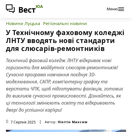
ЮА
Вест
Меню
Новини Луцька
Регіональні новини
У Технічному фаховому коледжі
ЛНТУ вводять нові стандарти
для слюсарів-ремонтників
Технічний фаховий коледж ЛНТУ відкриває нові
горизонти для майбутніх слюсарів-ремонтників!
Сучасна програма навчання поєднує 3D-
моделювання, САПР, комп’ютерну графіку та
верстати ЧПК, щоб підготувати фахівців, готових
до викликів сучасної промисловості. Дізнайтесь, як
ці технології змінюють освіту та відкривають
двері до успішної кар’єри!
7 Серпня 2025
Автор:
Нікітін Максим