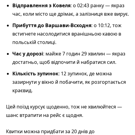
Відправлення з Ковеля
: о 02:43 ранку — якраз
час, коли місто ще дрімає, а залізниця вже вирує.
Прибуття до Варшави-Всходня
: о 10:12, тож
встигнете насолодитися вранішньою кавою в
польській столиці.
Час у дорозі
: майже 7 годин 29 хвилин — якраз
достатньо, щоб відпочити й набратися сил.
Кількість зупинок
: 12 зупинок, де можна
зазирнути у вікно й побачити, як розгортається
краєвид.
Цей поїзд курсує щоденно, тож не хвилюйтеся —
шанс втрапити на рейс є щодня.
Квитки можна придбати за 20 днів до