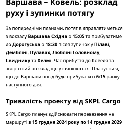
Варшава – Ковель: розклад
руху і зупинки потягу
За попередніми планами, потяг відправлятиметься
з вокзалу
Варшава Східна
о
15:05
та прибуватиме
до
Дорогуська
о
18:30
після зупинок у
Пілаві
,
Дембліні
,
Пулавах
,
Любліні Головному
,
Свиднику
та
Хелмі
. Час прибуття до Ковеля та
зворотний розклад ще уточнюються. Планується,
що до Варшави поїзд буде прибувати о
6:15
ранку
наступного дня.
Тривалість проекту від SKPL Cargo
SKPL Cargo планує здійснювати перевезення на
маршруті
з 15 грудня 2024 року по 14 грудня 2029