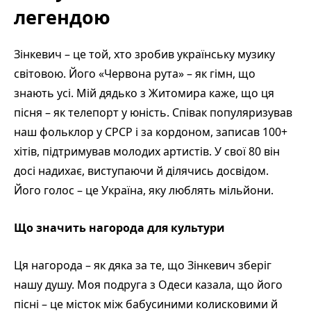
легендою
Зінкевич – це той, хто зробив українську музику
світовою. Його «Червона рута» – як гімн, що
знають усі. Мій дядько з Житомира каже, що ця
пісня – як телепорт у юність. Співак популяризував
наш фольклор у СРСР і за кордоном, записав 100+
хітів, підтримував молодих артистів. У свої 80 він
досі надихає, виступаючи й ділячись досвідом.
Його голос – це Україна, яку люблять мільйони.
Що значить нагорода для культури
Ця нагорода – як дяка за те, що Зінкевич зберіг
нашу душу. Моя подруга з Одеси казала, що його
пісні – це місток між бабусиними колисковими й