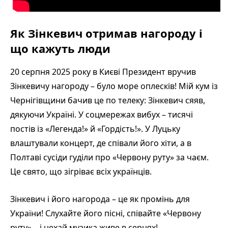
Як Зінкевич отримав нагороду і
що кажуть люди
20 серпня 2025 року в Києві Президент вручив
Зінкевичу нагороду – було море оплесків! Мій кум із
Чернігівщини бачив це по телеку: Зінкевич сяяв,
дякуючи Україні. У соцмережах вибух – тисячі
постів із «Легенда!» й «Гордість!». У Луцьку
влаштували концерт, де співали його хіти, а в
Полтаві сусіди гуділи про «Червону руту» за чаєм.
Це свято, що зігріває всіх українців.
Зінкевич і його нагорода – це як промінь для
України! Слухайте його пісні, співайте «Червону
руту» – і нехай музика живе в серцях!