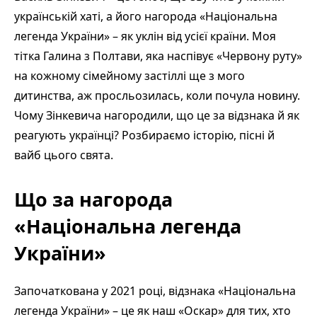
українській хаті, а його нагорода «Національна
легенда України» – як уклін від усієї країни. Моя
тітка Галина з Полтави, яка наспівує «Червону руту»
на кожному сімейному застіллі ще з мого
дитинства, аж просльозилась, коли почула новину.
Чому Зінкевича нагородили, що це за відзнака й як
реагують українці? Розбираємо історію, пісні й
вайб цього свята.
Що за нагорода
«Національна легенда
України»
Започаткована у 2021 році, відзнака «Національна
легенда України» – це як наш «Оскар» для тих, хто