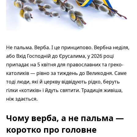
Не пальма. Верба. І це принципово. Вербна неділя,
або Вхід Господній до Єрусалима, у 2026 році
припадає на 5 квітня для православних та греко-
католиків — рівно за тиждень до Великодня. Саме
тоді люди, які й церкву відвідують рідко, беруть
гілки «котиків» і йдуть святити. Традиція живіша,
ніж здається.
Чому верба, а не пальма —
коротко про головне