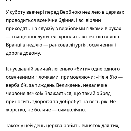
У суботу ввечері перед Вербною неділею в церквах
проводиться всенічне бдіння, і всі віряни
приходять на службу з вербовими гілками в руках
— священнослужителі кроплять їх святою водою.
Вранці в неділю — ранкова літургія, освячення і
дорога додому.
Існує давній звичай легенько «бити» одне одного
освяченими гілочками, примовляючи: «Не я б’ю —
верба б’є, за тиждень Великдень, недалечке
червоне яєчко!» Вважається, що такий обряд
приносить здоров’я та добробут на весь рік. Не
жорстко, не боляче — символічно.
Також у цей день церква робить виняток для тих,