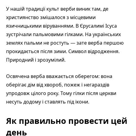
У нашій традиції культ верби виник там, де
християнство змішалося з місцевими
язичницькими віруваннями. В Єрусалимі Ісуса
зустрічали пальмовими гілками. На українських
землях пальми не ростуть — зате верба першою
прокидається після зими. Символ відродження.
Природний і зрозумілий.
Освячена верба вважається оберегом: вона
оберігає дім від хвороб, пожеж і негараздів
упродовж цілого року. Тому гілки після церкви
несуть додому і ставлять під ікони.
Як правильно провести цей
день