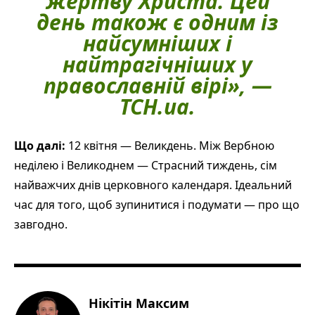
жертву Христа. Цей
день також є одним із
найсумніших і
найтрагічніших у
православній вірі», —
ТСН.ua.
Що далі:
12 квітня — Великдень. Між Вербною
неділею і Великоднем — Страсний тиждень, сім
найважчих днів церковного календаря. Ідеальний
час для того, щоб зупинитися і подумати — про що
завгодно.
Нікітін Максим