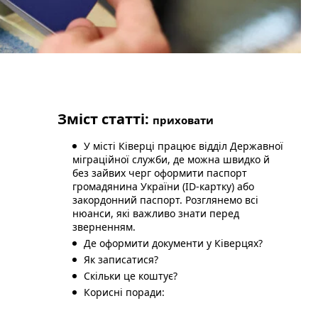
Зміст статті:
приховати
У місті Ківерці працює відділ Державної
міграційної служби, де можна швидко й
без зайвих черг оформити паспорт
громадянина України (ID-картку) або
закордонний паспорт. Розглянемо всі
нюанси, які важливо знати перед
зверненням.
Де оформити документи у Ківерцях?
Як записатися?
Скільки це коштує?
Корисні поради: