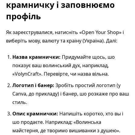
крамничку і заповнюємо
профіль
Як зареєструвалися, натисніть «Open Your Shop» і
виберіть мову, валюту та країну (Україна). Далі:
Назва крамнички:
Придумайте щось, шо
показує ваш волинський дух, наприклад,
«VolynCraft». Перевірте, чи назва вільна.
Логотип і банер:
Зробіть простий логотип (у
Canva, до прикладу) і банер, шо розкаже про ваш
стиль.
Опис крамнички:
Напишіть коротко, хто вы і
шо продаєте. Наприклад: «Волинська
майстерня, де творимо вишиванки з душею».