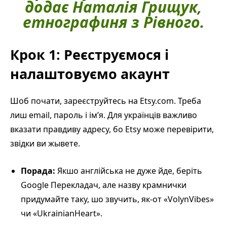
додає Наталія Грищук,
етнографиня з Рівного.
Крок 1: Реєструємося і
налаштовуємо акаунт
Шоб почати, зареєструйтесь на Etsy.com. Треба
лиш email, пароль і ім’я. Для українців важливо
вказати правдиву адресу, бо Etsy може перевірити,
звідки ви жывете.
Порада:
Якшо англійська не дуже йде, беріть
Google Перекладач, але назву крамнички
придумайте таку, шо звучить, як-от «VolynVibes»
чи «UkrainianHeart».