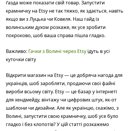
ґазда може показати свій товар. Запустити
крамничку на Etsy не так тяжко, як здається, навіть
якщо ви з Луцька чи Ковеля. Наш гайд із
волинським духом розкаже, як усе зробити
покроково, шоб ваша справа пішла гладко.
Важливо:
Гачки з Волині через Etsy
їдуть в усі
куточки світу
Відкрити магазин на Etsy — це добряча нагода для
українців, шоб заробляти, продаючи свої файні
вироби всьому світу. Etsy — це базар у інтернеті
для хендмейду, вінтажу чи цифрових штук, як-от
шаблони чи дизайни. Але як українцю, скажімо, з
Волині, запустити свою крамничку, шоб усе було
гладко і без клопотів? У цій статті розкажемо