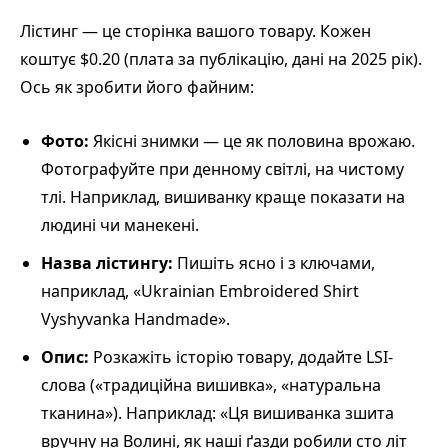
Лістинг — це сторінка вашого товару. Кожен
коштує $0.20 (плата за публікацію, дані на 2025 рік).
Ось як зробити його файним:
Фото:
Якісні знимки — це як половина врожаю.
Фотографуйте при денному світлі, на чистому
тлі. Наприклад, вишиванку краще показати на
людині чи манекені.
Назва лістингу:
Пишіть ясно і з ключами,
наприклад, «Ukrainian Embroidered Shirt
Vyshyvanka Handmade».
Опис:
Розкажіть історію товару, додайте LSI-
слова («традиційна вишивка», «натуральна
тканина»). Наприклад: «Ця вишиванка зшита
вручну на Волині, як наші ґазди робили сто літ