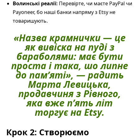
Волинські реалії:
Перевірте, чи маєте PayPal чи
Payoneer, бо наші банки напряму з Etsy не
товаришують.
«Назва крамнички — це
як вивіска на пуді з
бараболями: має бути
проста і така, шо липне
до пам’яті», — радить
Марта Левицька,
продавчиня з Рівного,
яка вже п’ять літ
торгує на Etsy.
Крок 2: Створюємо