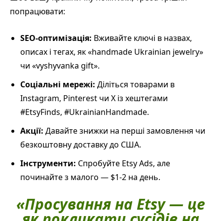
попрацювати:
SEO-оптимізація:
Вживайте ключі в назвах,
описах і тегах, як «handmade Ukrainian jewelry»
чи «vyshyvanka gift».
Соціальні мережі:
Діліться товарами в
Instagram, Pinterest чи X із хештегами
#EtsyFinds, #UkrainianHandmade.
Акції:
Давайте знижки на перші замовлення чи
безкоштовну доставку до США.
Інструменти:
Спробуйте Etsy Ads, але
починайте з малого — $1-2 на день.
«Просування на Etsy — це
як покликати сусідів на