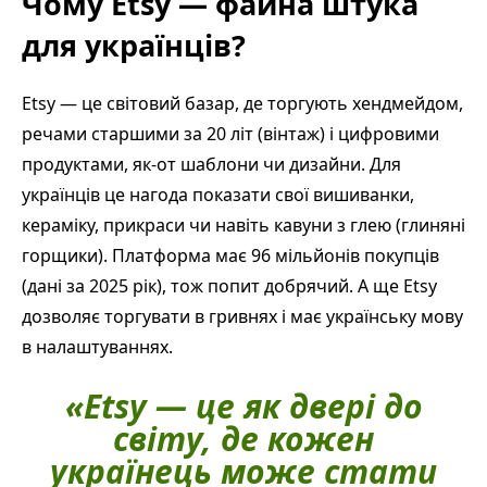
Чому Etsy — файна штука
для українців?
Etsy — це світовий базар, де торгують хендмейдом,
речами старшими за 20 літ (вінтаж) і цифровими
продуктами, як-от шаблони чи дизайни. Для
українців це нагода показати свої вишиванки,
кераміку, прикраси чи навіть кавуни з глею (глиняні
горщики). Платформа має 96 мільйонів покупців
(дані за 2025 рік), тож попит добрячий. А ще Etsy
дозволяє торгувати в гривнях і має українську мову
в налаштуваннях.
«Etsy — це як двері до
світу, де кожен
українець може стати