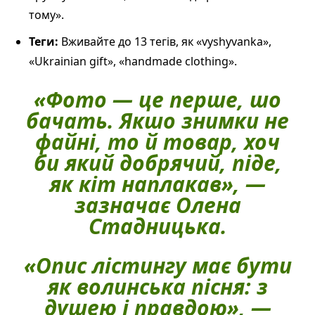
тому».
Теги:
Вживайте до 13 тегів, як «vyshyvanka»,
«Ukrainian gift», «handmade clothing».
«Фото — це перше, шо
бачать. Якшо знимки не
файні, то й товар, хоч
би який добрячий, піде,
як кіт наплакав», —
зазначає Олена
Стадницька.
«Опис лістингу має бути
як волинська пісня: з
душею і правдою», —