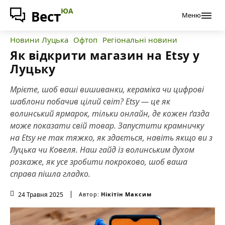
ЮА
Вест
Меню
Новини Луцька
Офтоп
Регіональні новини
Як відкрити магазин на Etsy у
Луцьку
Мрієте, шоб ваші вишиванки, кераміка чи цифрові
шаблони побачив цілий світ? Etsy — це як
волинський ярмарок, тільки онлайн, де кожен ґазда
може показати свій товар. Запустити крамничку
на Etsy не так тяжко, як здається, навіть якщо ви з
Луцька чи Ковеля. Наш гайд із волинським духом
розкаже, як усе зробити покроково, шоб ваша
справа пішла гладко.
24 Травня 2025
Автор:
Нікітін Максим