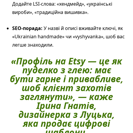
Додайте LSI-слова: «хендмейд», «українські
вироби», «традиційна вишивка».
SEO-порада:
У назві й описі вживайте ключі, як
«Ukrainian handmade» чи «vyshyvanka», шоб вас
легше знаходили.
«Профіль на Etsy — це як
пуделко з глею: має
бути гарне і привабливе,
шоб клієнт захотів
заглянути», — каже
Ірина Гнатів,
дизайнерка з Луцька,
яка продає цифрові
шаблони.