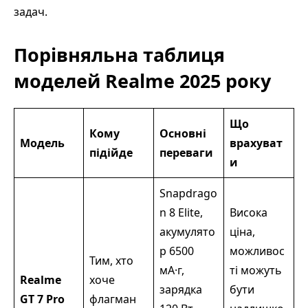
задач.
Порівняльна таблиця
моделей Realme 2025 року
Що
Кому
Основні
Модель
врахуват
підійде
переваги
и
Snapdrago
n 8 Elite,
Висока
акумулято
ціна,
р 6500
можливос
Тим, хто
мА·г,
ті можуть
Realme
хоче
зарядка
бути
GT 7 Pro
флагман