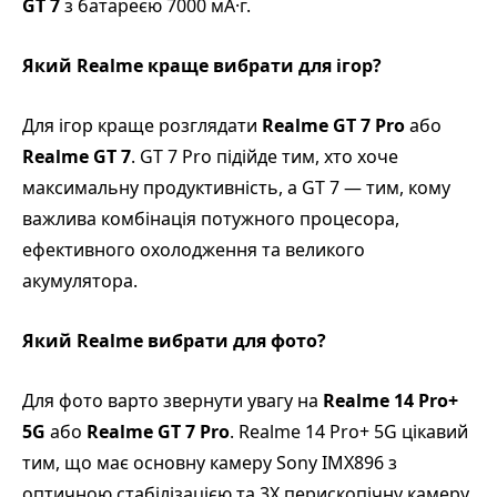
GT 7
з батареєю 7000 мА·г.
Який Realme краще вибрати для ігор?
Для ігор краще розглядати
Realme GT 7 Pro
або
Realme GT 7
. GT 7 Pro підійде тим, хто хоче
максимальну продуктивність, а GT 7 — тим, кому
важлива комбінація потужного процесора,
ефективного охолодження та великого
акумулятора.
Який Realme вибрати для фото?
Для фото варто звернути увагу на
Realme 14 Pro+
5G
або
Realme GT 7 Pro
. Realme 14 Pro+ 5G цікавий
тим, що має основну камеру Sony IMX896 з
оптичною стабілізацією та 3X перископічну камеру.