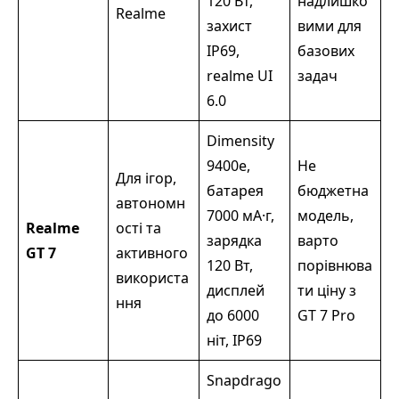
120 Вт,
надлишко
Realme
захист
вими для
IP69,
базових
realme UI
задач
6.0
Dimensity
9400e,
Не
Для ігор,
батарея
бюджетна
автономн
7000 мА·г,
модель,
Realme
ості та
зарядка
варто
GT 7
активного
120 Вт,
порівнюва
використа
дисплей
ти ціну з
ння
до 6000
GT 7 Pro
ніт, IP69
Snapdrago