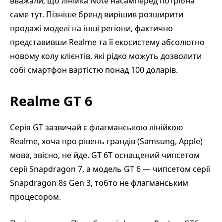
вважали, що лінійка Note насамперед потрібна
саме тут. Пізніше бренд вирішив розширити
продажі моделі на інші регіони, фактично
представивши Realme та її екосистему абсолютно
новому колу клієнтів, які рідко можуть дозволити
собі смартфон вартістю понад 100 доларів.
Realme GT 6
Серія GT зазвичай є флагманською лінійкою
Realme, хоча про рівень грандів (Samsung, Apple)
мова, звісно, не йде. GT 6T оснащений чипсетом
серії Snapdragon 7, а модель GT 6 — чипсетом серії
Snapdragon 8s Gen 3, тобто не флагманським
процесором.