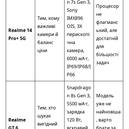
n 7s Gen 3,
Процесор
Sony
не
Тим, кому
IMX896
флагманс
важливі
OIS, 3X
Realme 14
ький, але
камери й
перископі
Pro+ 5G
достатній
баланс
чна
для
ціни
камера,
більшості
6000 мА·г,
задач
IP69/IP68/I
P66
Snapdrago
n 8s Gen 3,
Модель
5500 мА·г,
уже не
Тим, хто
зарядка
найновіша
шукає
Realme
120 Вт,
, варто
вигідний
GT 6
яскравий
брати за