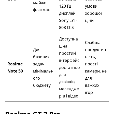
майже
120 Гц
умови
флагман
дисплей,
хорошої
Sony LYT-
ціни
808 OIS
Доступна
Слабша
ціна,
Для
продуктив
простий
базових
ність,
інтерфейс,
Realme
задач і
прості
достатньо
Note 50
мінімальн
камери, не
для
ого
для
дзвінків,
бюджету
важких
месендже
ігор
рів і відео