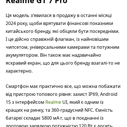
Realme GT 7 Pro
Ця модель з’явилася в продажу в останні місяці
2024 року, щоби врятувати фінансові показники
китайського бренду, які обіцяли бути посередніми.
І це дійсно справжній флагман, із найновішим
чипсетом, універсальними камерами та потужним
акумулятором. Він також має надзвичайно
яскравий екран, що для цього бренду взагалі-то не
характерно.
Смартфон має практично все, що можна побажати
від пристрою топового рівня: захист IP69, Android
15 з інтерфейсом
Realme
UI, який є одним із
кращих на ринку, та 360-градусний NFC. Ємність
батареї складає 5800 мА·г, що в поєднанні із
дротовою зарядкою потужністю 120 Вт є досить