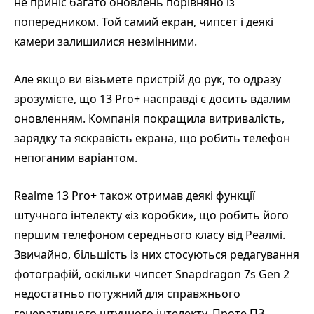
не приніс багато оновлень порівняно із
попередником. Той самий екран, чипсет і деякі
камери залишилися незмінними.
Але якщо ви візьмете пристрій до рук, то одразу
зрозумієте, що 13 Pro+ насправді є досить вдалим
оновленням. Компанія покращила витривалість,
зарядку та яскравість екрана, що робить телефон
непоганим варіантом.
Realme 13 Pro+ також отримав деякі функції
штучного інтелекту «із коробки», що робить його
першим телефоном середнього класу від Реалмі.
Звичайно, більшість із них стосуються редагування
фотографій, оскільки чипсет Snapdragon 7s Gen 2
недостатньо потужний для справжнього
генеративного штучного інтелекту. Проте ПЗ