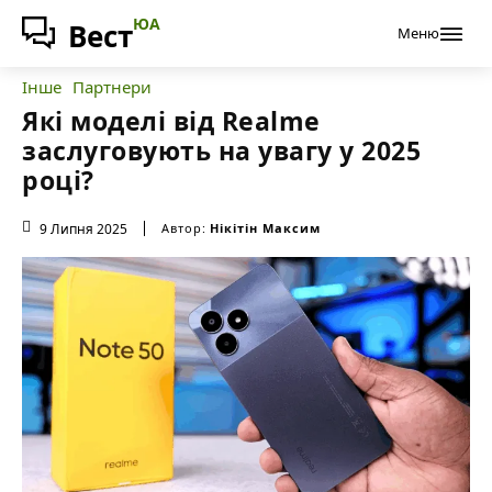
ЮА
Вест
Меню
Інше
Партнери
Які моделі від Realme
заслуговують на увагу у 2025
році?
9 Липня 2025
Автор:
Нікітін Максим